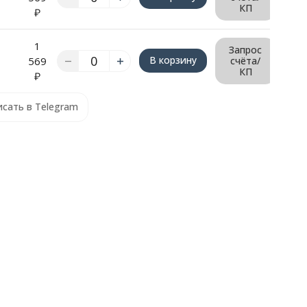
КП
₽
1
Запрос
В корзину
569
счёта/
КП
₽
сать в Telegram