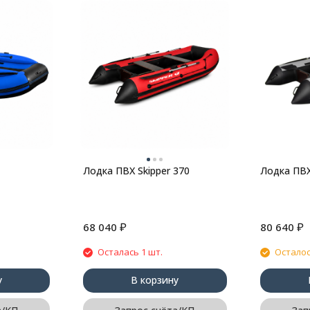
Лодка ПВХ Skipper 370
Лодка ПВХ
₽
₽
68 040
80 640
Осталась 1 шт.
Осталос
у
В корзину