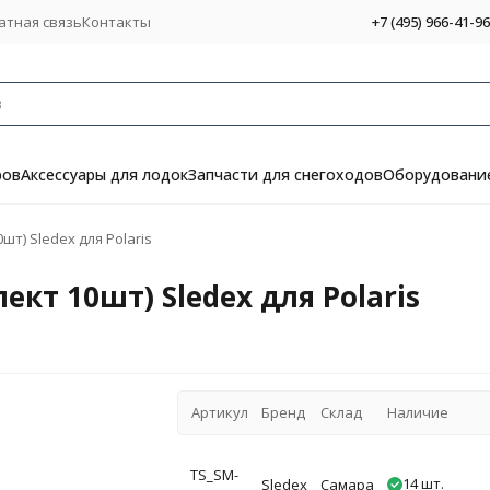
атная связь
Контакты
+7 (495) 966-41-96
ров
Аксессуары для лодок
Запчасти для снегоходов
Оборудование
т) Sledex для Polaris
кт 10шт) Sledex для Polaris
Артикул
Бренд
Склад
Наличие
TS_SM-
14 шт.
Sledex
Самара