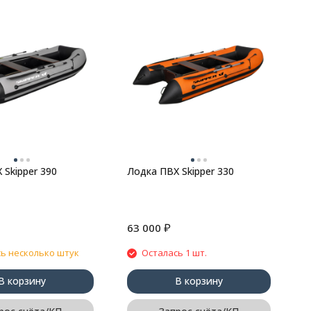
Л
 Skipper 390
Лодка ПВХ Skipper 330
₽
63 000
6
ь несколько штук
Осталась 1 шт.
В корзину
В корзину