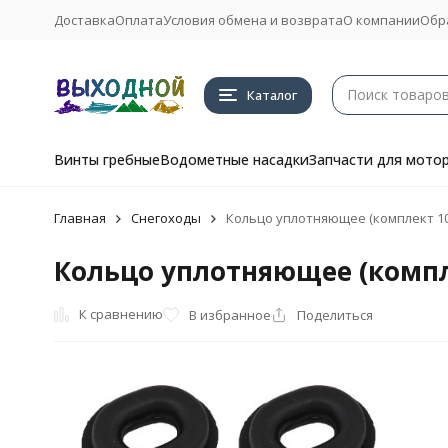
Доставка
Оплата
Условия обмена и возврата
О компании
Обр
Каталог
Винты гребные
Водометные насадки
Запчасти для мото
Главная
Снегоходы
Кольцо уплотняющее (комплект 10ш
Кольцо уплотняющее (компле
К сравнению
В избранное
Поделиться