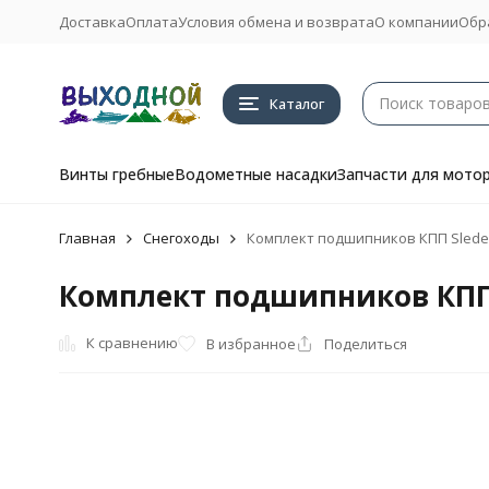
Доставка
Оплата
Условия обмена и возврата
О компании
Обр
Каталог
Винты гребные
Водометные насадки
Запчасти для мото
Главная
Снегоходы
Комплект подшипников КПП Sledex
Комплект подшипников КПП 
К сравнению
В избранное
Поделиться