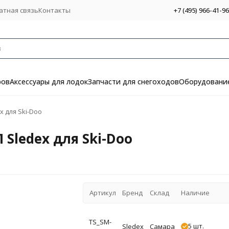
атная связь
Контакты
+7 (495) 966-41-96
ров
Аксессуары для лодок
Запчасти для снегоходов
Оборудование
 для Ski-Doo
Sledex для Ski-Doo
Артикул
Бренд
Склад
Наличие
TS_SM-
5 шт.
Sledex
Самара