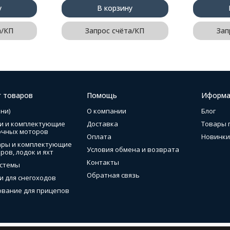
у
В корзину
а/КП
Запрос счёта/КП
Зап
г товаров
Помощь
Иформа
ни)
О компании
Блог
и и комплектующие
Доставка
Товары 
очных моторов
Оплата
Новинки
ары и комплектующие
Условия обмена и возврата
ров, лодок и яхт
Контакты
стемы
Обратная связь
и для снегоходов
вание для прицепов