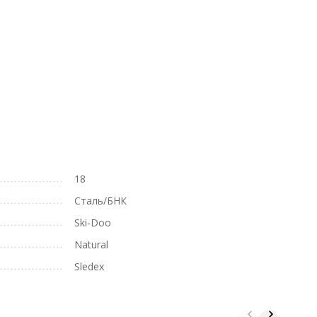
18
Сталь/БНК
Ski-Doo
Natural
Sledex