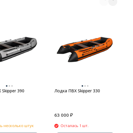
Л
 Skipper 390
Лодка ПВХ Skipper 330
₽
63 000
6
ь несколько штук
Осталась 1 шт.