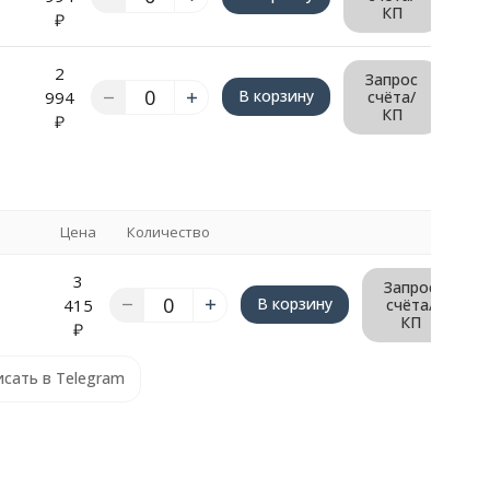
КП
₽
2
Запрос
В корзину
994
счёта/
КП
₽
Цена
Количество
3
Запрос
В корзину
415
счёта/
КП
₽
сать в Telegram