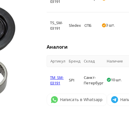
03191
TS_SM-
3 шт.
Sledex
СПБ
03191
Аналоги
Артикул
Бренд
Склад
Наличие
TM_SM-
Санкт-
10 шт.
SPI
03191
Петербург
Написать в Whatsapp
Напи