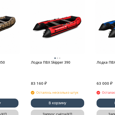
350
Лодка ПВХ Skipper 390
Лодка ПВХ
₽
₽
83 160
63 000
Осталось несколько штук
Осталас
у
В корзину
а/КП
Запрос счёта/КП
Зап