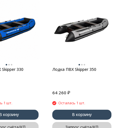
Л
 Skipper 330
Лодка ПВХ Skipper 350
₽
64 260
8
ь 1 шт.
Осталась 1 шт.
В корзину
В корзину
рос счёта/КП
Запрос счёта/КП