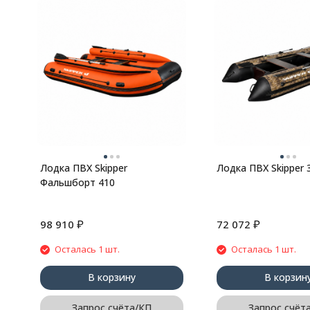
Лодка ПВХ Skipper
Лодка ПВХ Skipper 
Фальшборт 410
₽
₽
98 910
72 072
Осталась 1 шт.
Осталась 1 шт.
В корзину
В корзин
Запрос счёта/КП
Запрос счёт