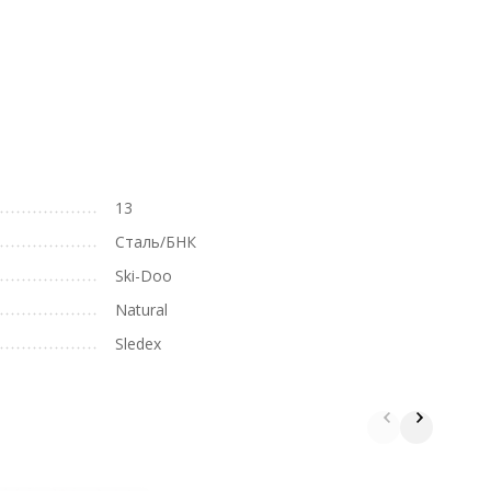
13
Сталь/БНК
Ski-Doo
Natural
Sledex