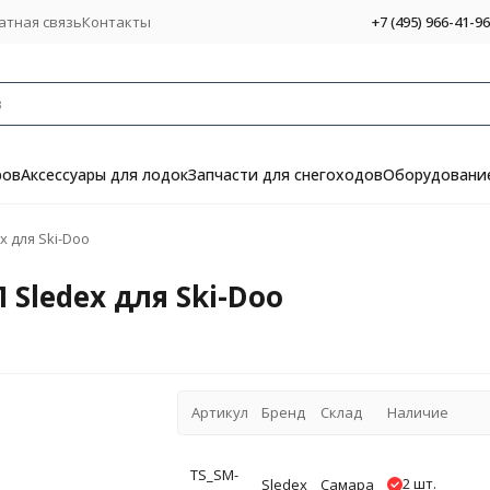
атная связь
Контакты
+7 (495) 966-41-96
ров
Аксессуары для лодок
Запчасти для снегоходов
Оборудование
 для Ski-Doo
Sledex для Ski-Doo
Артикул
Бренд
Склад
Наличие
TS_SM-
2 шт.
Sledex
Самара