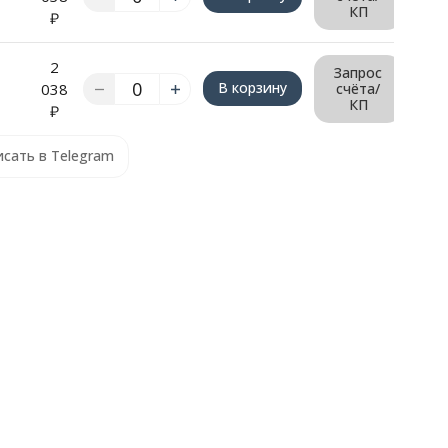
КП
₽
2
Запрос
В корзину
038
счёта/
КП
₽
сать в Telegram