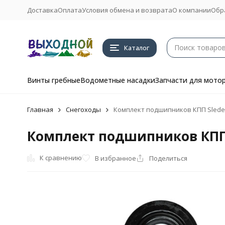
Доставка
Оплата
Условия обмена и возврата
О компании
Обр
Каталог
Винты гребные
Водометные насадки
Запчасти для мото
Главная
Снегоходы
Комплект подшипников КПП Sledex
Комплект подшипников КПП 
К сравнению
В избранное
Поделиться