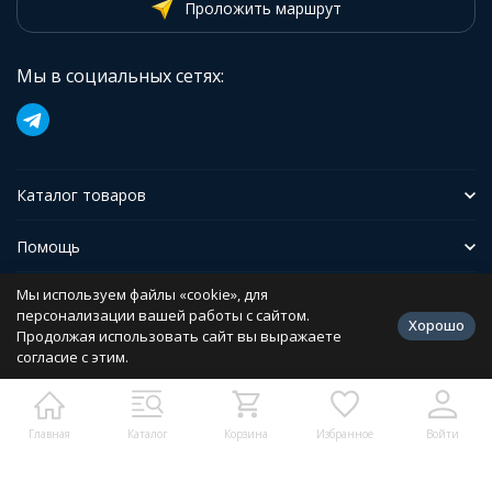
Проложить маршрут
Мы в социальных сетях:
Каталог товаров
Помощь
Мы используем файлы «cookie», для
Иформация
персонализации вашей работы с сайтом.
Хорошо
Продолжая использовать сайт вы выражаете
согласие с этим.
Политика персональных данных
Разработано в
bodysite.ru
Главная
Каталог
Корзина
Избранное
Войти