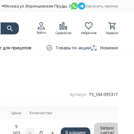
Москва ул. Воронцовские Пруды, 3
Заказать звонок
Войти
Сравнение
Избранное
Корзина
 для прицепов
Товары по акции
Новинки
Артикул:
TS_SM-09531T
Цена
Количество
5
Запрос
В корзину
205
счёта/