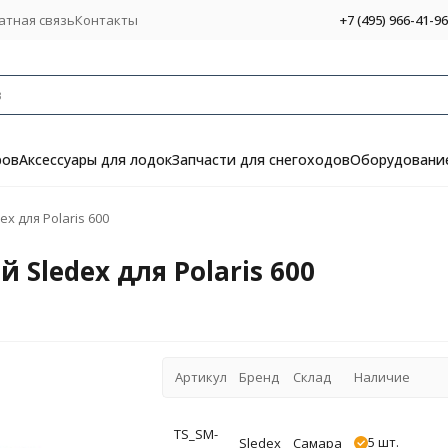
атная связь
Контакты
+7 (495) 966-41-96
ров
Аксессуары для лодок
Запчасти для снегоходов
Оборудование
x для Polaris 600
Sledex для Polaris 600
Артикул
Бренд
Склад
Наличие
TS_SM-
5 шт.
Sledex
Самара