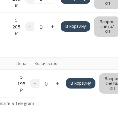
КП
₽
5
Запрос
В корзину
205
счёта/
КП
₽
Цена
Количество
5
Запрос
В корзину
195
счёта/
КП
₽
сать в Telegram