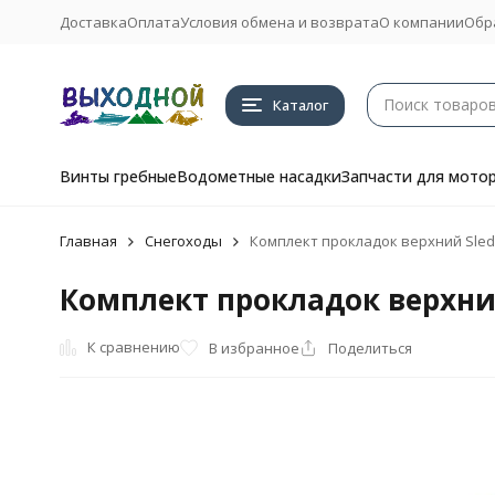
Доставка
Оплата
Условия обмена и возврата
О компании
Обр
Каталог
Винты гребные
Водометные насадки
Запчасти для мото
Главная
Снегоходы
Комплект прокладок верхний Slede
Комплект прокладок верхний 
К сравнению
В избранное
Поделиться