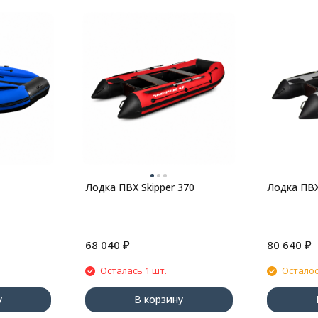
Лодка ПВХ Skipper 370
Лодка ПВХ
₽
₽
68 040
80 640
Осталась 1 шт.
Осталос
у
В корзину