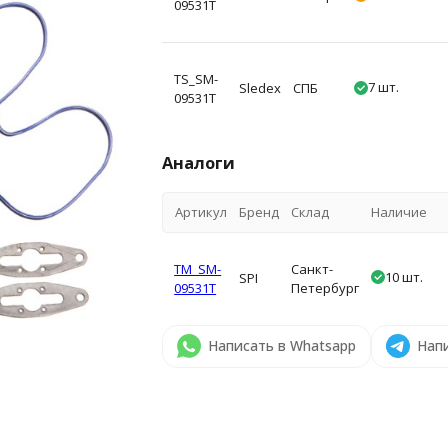
09531T
TS_SM-
7 шт.
Sledex
СПБ
09531T
Аналоги
Артикул
Бренд
Склад
Наличие
TM_SM-
Санкт-
10 шт.
SPI
09531T
Петербург
Написать в Whatsapp
Напи