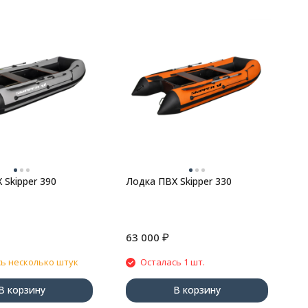
Л
 Skipper 390
Лодка ПВХ Skipper 330
₽
63 000
6
ь несколько штук
Осталась 1 шт.
В корзину
В корзину