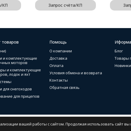
а/КП
Запрос счёта/КП
Зап
г товаров
Помощь
Иформа
ни)
О компании
Блог
и и комплектующие
Доставка
Товары 
очных моторов
Оплата
Новинки
ары и комплектующие
Условия обмена и возврата
ров, лодок и яхт
Контакты
стемы
Обратная связь
и для снегоходов
вание для прицепов
нализации вашей работы с сайтом. Продолжая использовать сайт вы 