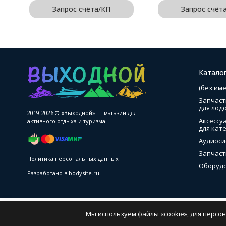
Запрос счёта/КП
Запрос счёт
Катало
(без име
Запчаст
для лод
2019-2026 © «Выходной» — магазин для
Аксессу
активного отдыха и туризма.
для кате
Аудиоси
Запчаст
Политика персональных данных
Оборудо
Разработано в
bodysite.ru
Избранное
Сравнение
Мы используем файлы «cookie», для персо