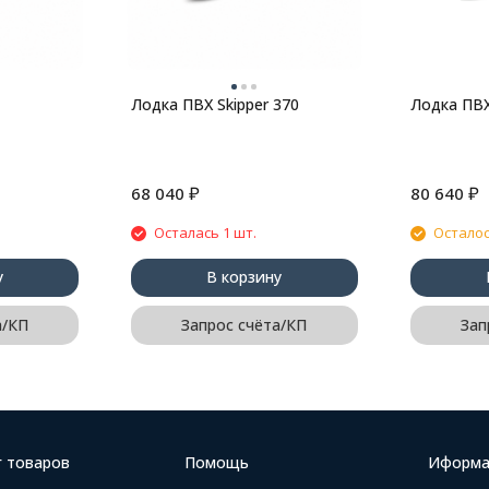
Лодка ПВХ Skipper 370
Лодка ПВХ
₽
₽
68 040
80 640
Осталась 1 шт.
Осталос
у
В корзину
а/КП
Запрос счёта/КП
Зап
г товаров
Помощь
Иформа