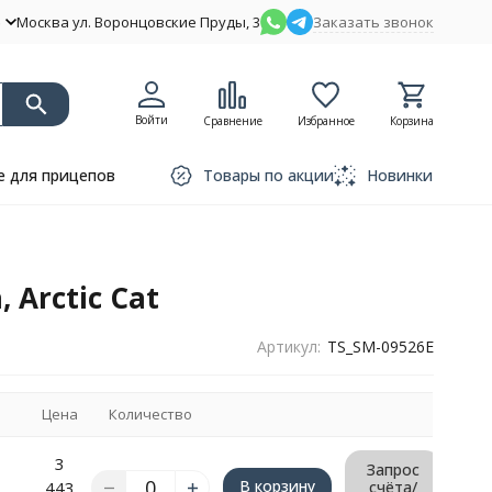
Москва ул. Воронцовские Пруды, 3
Заказать звонок
Войти
Сравнение
Избранное
Корзина
 для прицепов
Товары по акции
Новинки
Arctic Cat
Артикул:
TS_SM-09526E
Цена
Количество
3
Запрос
В корзину
443
счёта/