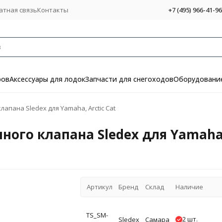
атная связь
Контакты
+7 (495) 966-41-96
ров
Аксессуары для лодок
Запчасти для снегоходов
Оборудование
апана Sledex для Yamaha, Arctic Cat
ого клапана Sledex для Yamaha, 
Артикул
Бренд
Склад
Наличие
TS_SM-
2 шт.
Sledex
Самара