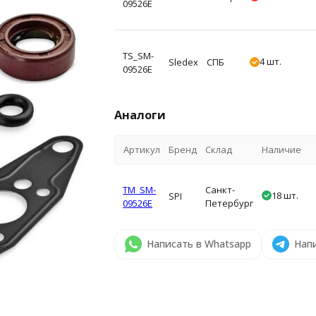
09526E
TS_SM-
4 шт.
Sledex
СПБ
09526E
Аналоги
Артикул
Бренд
Склад
Наличие
TM_SM-
Санкт-
18 шт.
SPI
09526E
Петербург
Написать в Whatsapp
Напи