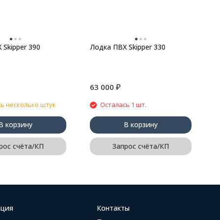
 Skipper 390
Лодка ПВХ Skipper 330
₽
63 000
6
ь несколько штук
Осталась 1 шт.
В корзину
В корзину
рос счёта/КП
Запрос счёта/КП
ция
Контакты