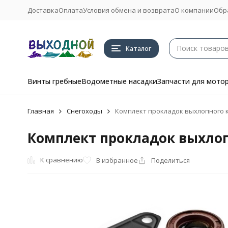
Доставка
Оплата
Условия обмена и возврата
О компании
Обр
Каталог
Винты гребные
Водометные насадки
Запчасти для мото
Главная
Снегоходы
Комплект прокладок выхлопного кл
Комплект прокладок выхлопн
К сравнению
В избранное
Поделиться