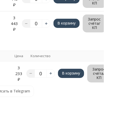
КП
₽
3
Запрос
В корзину
443
счёта/
КП
₽
Цена
Количество
3
Запрос
В корзину
233
счёта/
КП
₽
сать в Telegram