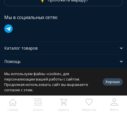
Мы в социальных сетях:
Каталог товаров
Помощь
Мы используем файлы «cookie», для
Иформация
персонализации вашей работы с сайтом.
Хорошо
Продолжая использовать сайт вы выражаете
согласие с этим.
Политика персональных данных
Разработано в
bodysite.ru
Главная
Каталог
Корзина
Избранное
Войти