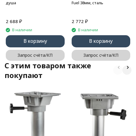
душа
Fuel 38мм, сталь
₽
₽
2 688
2 772
В наличии
В наличии
В корзину
В корзину
Запрос счёта/КП
Запрос счёта/КП
C этим товаром также
покупают