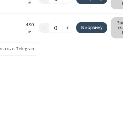
₽
КП
Запрос
480
В корзину
счёта/
₽
КП
сать в Telegram