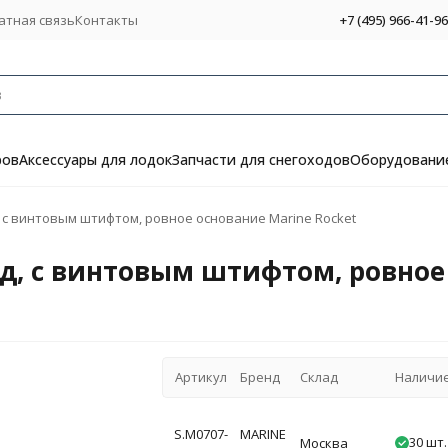
атная связь
Контакты
+7 (495) 966-41-96
ров
Аксессуары для лодок
Запчасти для снегоходов
Оборудование
 с винтовым штифтом, ровное основание Marine Rocket
д, с винтовым штифтом, ровное 
Артикул
Бренд
Склад
Наличи
S.M0707-
MARINE
30 шт.
Москва