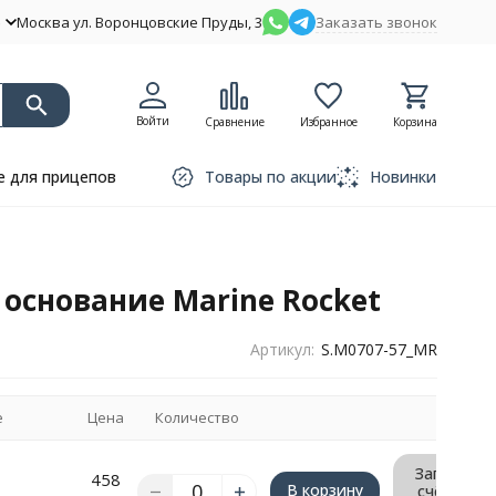
Москва ул. Воронцовские Пруды, 3
Заказать звонок
Войти
Сравнение
Избранное
Корзина
 для прицепов
Товары по акции
Новинки
основание Marine Rocket
Артикул:
S.M0707-57_MR
е
Цена
Количество
Запрос
458
В корзину
счёта/