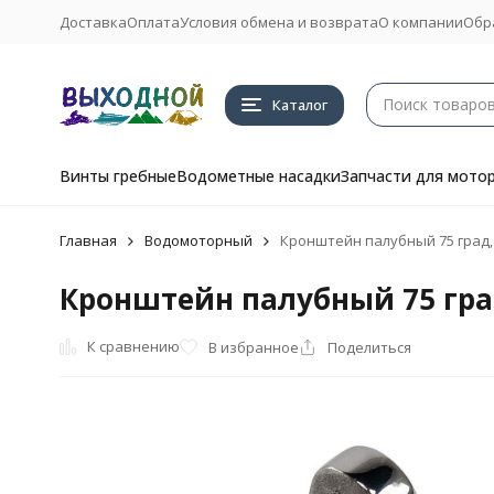
Доставка
Оплата
Условия обмена и возврата
О компании
Обр
Каталог
Винты гребные
Водометные насадки
Запчасти для мото
Главная
Водомоторный
Кронштейн палубный 75 град,
Кронштейн палубный 75 гра
К сравнению
В избранное
Поделиться