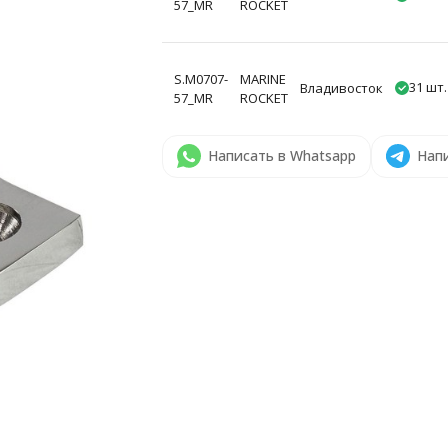
57_MR
ROCKET
S.M0707-
MARINE
31 шт.
Владивосток
57_MR
ROCKET
Написать в Whatsapp
Напи