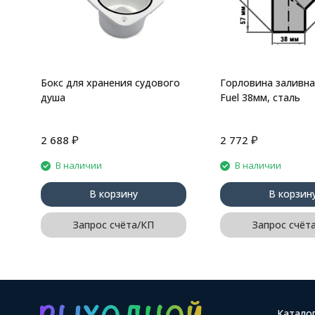
Бокс для хранения судового
Горловина заливна
душа
Fuel 38мм, сталь
₽
₽
2 688
2 772
В наличии
В наличии
В корзину
В корзин
Запрос счёта/КП
Запрос счёт
Катало