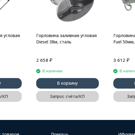
я угловая
Горловина заливная угловая
Горловина
Diesel 38м, сталь
Fuel 50мм,
₽
₽
2 658
3 612
В наличии
В нали
у
В корзину
а/КП
Запрос счёта/КП
Зап
г товаров
Помощь
Иформа