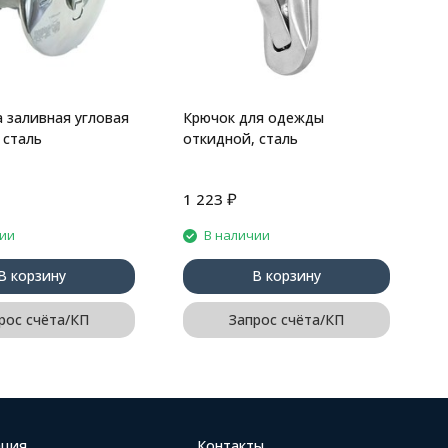
 заливная угловая
Крючок для одежды
 сталь
откидной, сталь
₽
1 223
7
чии
В наличии
В корзину
В корзину
рос счёта/КП
Запрос счёта/КП
ция
Контакты