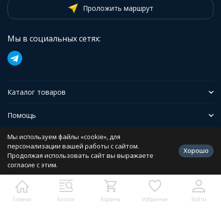
Проложить маршрут
Мы в социальных сетях:
Каталог товаров
Помощь
Мы используем файлы «cookie», для
Иформация
персонализации вашей работы с сайтом.
Хорошо
Продолжая использовать сайт вы выражаете
согласие с этим.
Политика персональных данных
Разработано в
bodysite.ru
Главная
Каталог
Корзина
Избранное
Войти