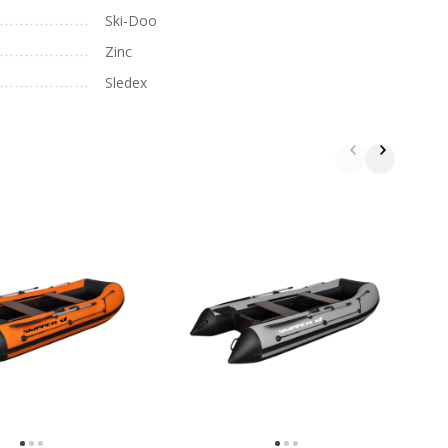
Ski-Doo
Zinc
Sledex
Д
B
B