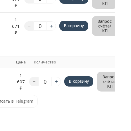
КП
₽
1
Запрос
В корзину
671
счёта/
КП
₽
Цена
Количество
1
Запрос
В корзину
607
счёта/
КП
₽
сать в Telegram