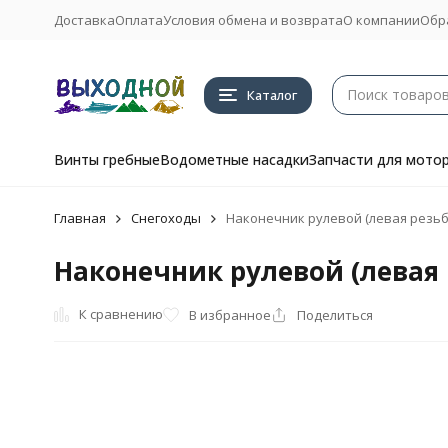
Доставка
Оплата
Условия обмена и возврата
О компании
Обр
Каталог
Винты гребные
Водометные насадки
Запчасти для мото
Главная
Снегоходы
Наконечник рулевой (левая резьба)
Наконечник рулевой (левая р
К сравнению
В избранное
Поделиться