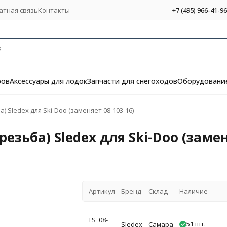
атная связь
Контакты
+7 (495) 966-41-96
ров
Аксессуары для лодок
Запчасти для снегоходов
Оборудование
 Sledex для Ski-Doo (заменяет 08-103-16)
езьба) Sledex для Ski-Doo (замен
Артикул
Бренд
Склад
Наличие
TS_08-
51 шт.
Sledex
Самара