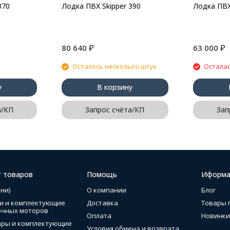
370
Лодка ПВХ Skipper 390
Лодка ПВХ
₽
₽
80 640
63 000
Осталось несколько штук
Осталас
у
В корзину
а/КП
Запрос счёта/КП
Зап
г товаров
Помощь
Иформа
ни)
О компании
Блог
и и комплектующие
Доставка
Товары 
очных моторов
Оплата
Новинки
ары и комплектующие
Условия обмена и возврата