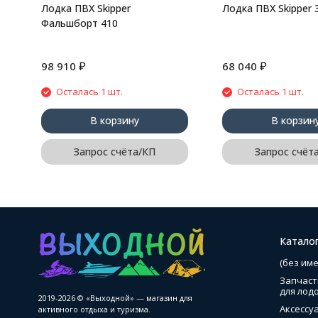
Лодка ПВХ Skipper
Лодка ПВХ Skipper 
Фальшборт 410
₽
₽
98 910
68 040
Осталась 1 шт.
Осталась 1 шт.
В корзину
В корзин
Запрос счёта/КП
Запрос счёт
Катало
(без име
Запчаст
для лод
2019-2026 © «Выходной» — магазин для
Аксессу
активного отдыха и туризма.