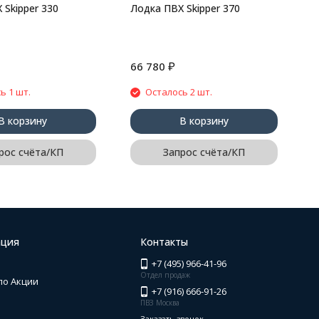
 Skipper 330
Лодка ПВХ Skipper 370
₽
66 780
2
ь 1 шт.
Осталось 2 шт.
В корзину
В корзину
рос счёта/КП
Запрос счёта/КП
ция
Контакты
+7 (495) 966-41-96
Отдел продаж
по Акции
+7 (916) 666-91-26
ПВЗ Москва
Заказать звонок