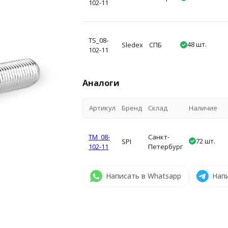
102-11
TS_08-
48 шт.
Sledex
СПБ
102-11
Аналоги
Артикул
Бренд
Склад
Наличие
TM_08-
Санкт-
72 шт.
SPI
102-11
Петербург
Написать в Whatsapp
Напи