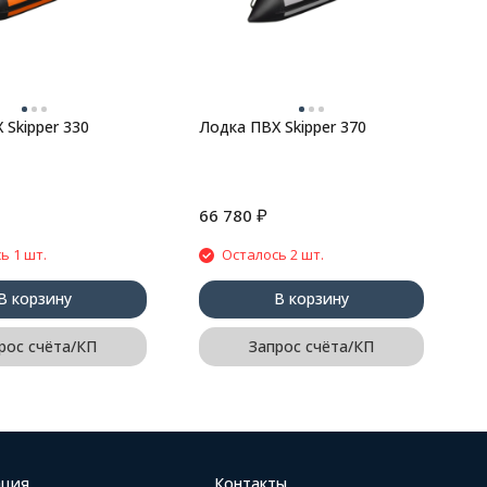
B
 Skipper 330
Лодка ПВХ Skipper 370
₽
66 780
2
ь 1 шт.
Осталось 2 шт.
В корзину
В корзину
рос счёта/КП
Запрос счёта/КП
ция
Контакты