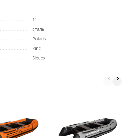
11
сталь
Polaris
Zinc
Sledex
Д
B