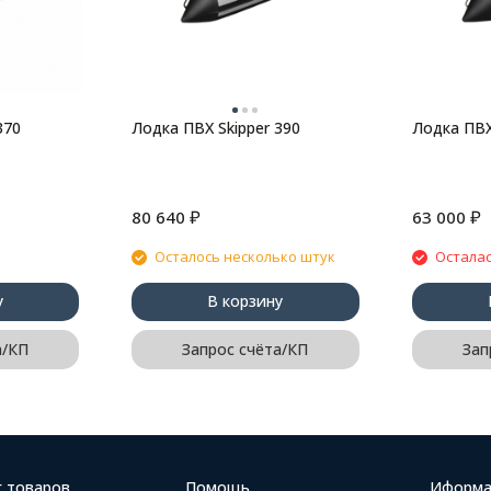
370
Лодка ПВХ Skipper 390
Лодка ПВХ
₽
₽
80 640
63 000
Осталось несколько штук
Осталас
у
В корзину
а/КП
Запрос счёта/КП
Зап
г товаров
Помощь
Иформа