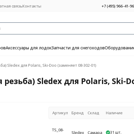
атная связь
Контакты
+7 (495) 966-41-96
ров
Аксессуары для лодок
Запчасти для снегоходов
Оборудование
 Sledex для Polaris, Ski-Doo (заменяет 08-302-01)
езьба) Sledex для Polaris, Ski-D
Артикул
Бренд
Склад
Наличие
TS_08-
31 шт.
Sledex
Самара