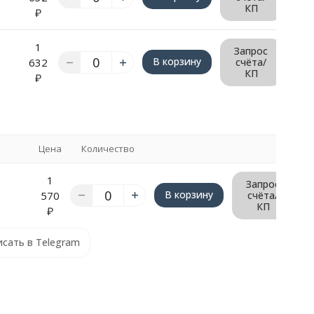
КП
₽
1
Запрос
В корзину
632
счёта/
КП
₽
Цена
Количество
1
Запрос
В корзину
570
счёта/
КП
₽
сать в Telegram