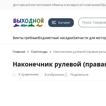
Доставка
Оплата
Условия обмена и возврата
О компании
Обр
Каталог
Винты гребные
Водометные насадки
Запчасти для мото
Главная
Снегоходы
Наконечник рулевой (правая резьба)
Наконечник рулевой (правая р
К сравнению
В избранное
Поделиться