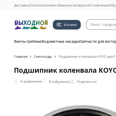
Доставка
Оплата
Условия обмена и возврата
О компании
Обр
Каталог
Винты гребные
Водометные насадки
Запчасти для мото
Главная
Снегоходы
Подшипник коленвала KOYO для Pola
Подшипник коленвала KOYO дл
К сравнению
В избранное
Поделиться