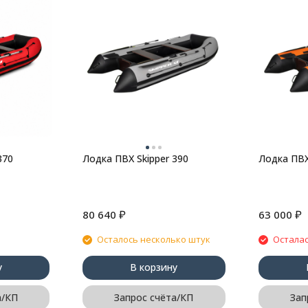
370
Лодка ПВХ Skipper 390
Лодка ПВХ
₽
₽
80 640
63 000
Осталось несколько штук
Осталас
у
В корзину
а/КП
Запрос счёта/КП
Зап