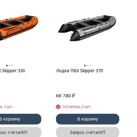
Д
B
B
 Skipper 330
Лодка ПВХ Skipper 370
₽
66 780
2
ь 1 шт.
Осталось 2 шт.
В корзину
В корзину
рос счёта/КП
Запрос счёта/КП