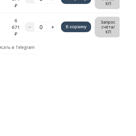
КП
₽
6
Запрос
В корзину
671
счёта/
КП
₽
сать в Telegram