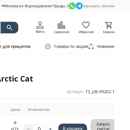
Москва ул. Воронцовские Пруды, 3
Заказать звонок
Войти
Сравнение
Избранное
Корзина
 для прицепов
Товары по акции
Новинки
ctic Cat
Артикул:
TS_UB-09202-1
Цена
Количество
6
Запрос
В корзину
671
счёта/