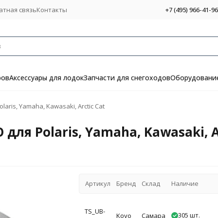
атная связь
Контакты
+7 (495) 966-41-96
ров
Аксессуары для лодок
Запчасти для снегоходов
Оборудование
ris, Yamaha, Kawasaki, Arctic Cat
я Polaris, Yamaha, Kawasaki, Ar
Артикул
Бренд
Склад
Наличие
TS_UB-
305 шт.
Koyo
Самара