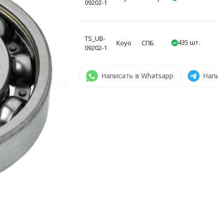
09202-1
TS_UB-
435 шт.
Koyo
СПБ
09202-1
Написать в Whatsapp
Напи