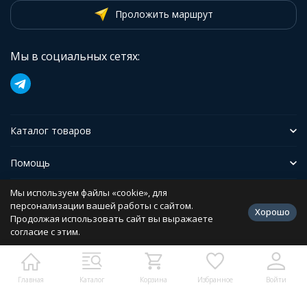
Проложить маршрут
Мы в социальных сетях:
Каталог товаров
Помощь
Мы используем файлы «cookie», для
Иформация
персонализации вашей работы с сайтом.
Хорошо
Продолжая использовать сайт вы выражаете
согласие с этим.
Политика персональных данных
Разработано в
bodysite.ru
Главная
Каталог
Корзина
Избранное
Войти