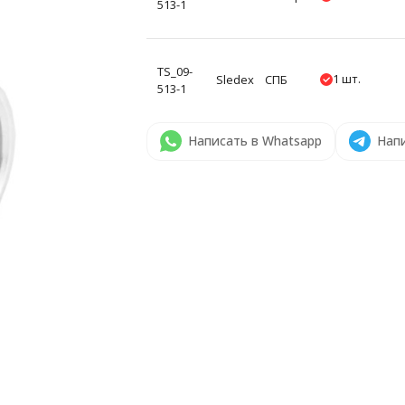
513-1
TS_09-
1 шт.
Sledex
СПБ
513-1
Написать в Whatsapp
Напи