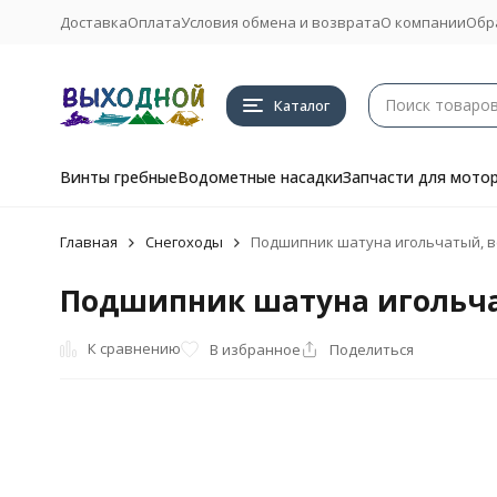
Доставка
Оплата
Условия обмена и возврата
О компании
Обр
Каталог
Винты гребные
Водометные насадки
Запчасти для мото
Главная
Снегоходы
Подшипник шатуна игольчатый, в
Подшипник шатуна игольчат
К сравнению
В избранное
Поделиться