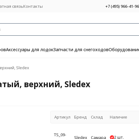
атная связь
Контакты
+7 (495) 966-41-96
ров
Аксессуары для лодок
Запчасти для снегоходов
Оборудование
ерхний, Sledex
ый, верхний, Sledex
Артикул
Бренд
Склад
Наличие
TS_09-
2 шт.
Sledex
Самара