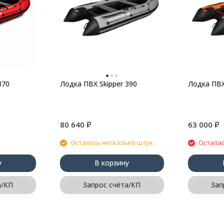
370
Лодка ПВХ Skipper 390
Лодка ПВХ
₽
₽
80 640
63 000
Осталось несколько штук
Осталас
у
В корзину
а/КП
Запрос счёта/КП
Зап