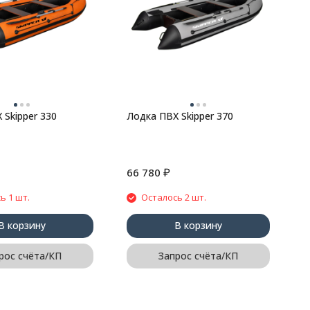
Д
B
B
 Skipper 330
Лодка ПВХ Skipper 370
₽
66 780
2
ь 1 шт.
Осталось 2 шт.
В корзину
В корзину
рос счёта/КП
Запрос счёта/КП