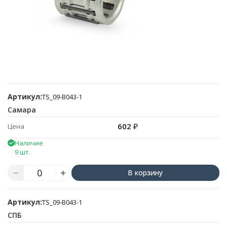
Артикул:
TS_09-B043-1
Самара
602
₽
Цена
Наличие
9 шт.
В корзину
Артикул:
TS_09-B043-1
СПБ