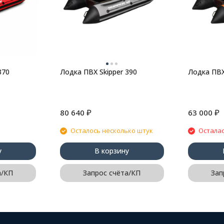
370
Лодка ПВХ Skipper 390
Лодка ПВХ
₽
₽
80 640
63 000
Осталось несколько штук
Осталас
у
В корзину
а/КП
Запрос счёта/КП
Зап