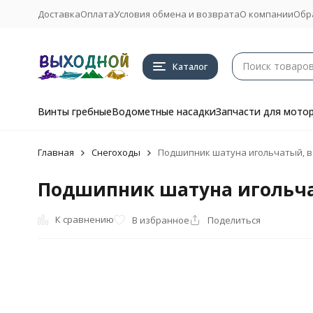
Доставка
Оплата
Условия обмена и возврата
О компании
Обр
Каталог
Винты гребные
Водометные насадки
Запчасти для мото
Главная
Снегоходы
Подшипник шатуна игольчатый, в
Подшипник шатуна игольчат
К сравнению
В избранное
Поделиться