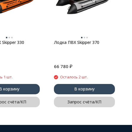
B
B
 Skipper 330
Лодка ПВХ Skipper 370
₽
66 780
2
ь 1 шт.
Осталось 2 шт.
В корзину
В корзину
рос счёта/КП
Запрос счёта/КП