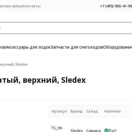
атная связь
Контакты
+7 (495) 966-41-96
ров
Аксессуары для лодок
Запчасти для снегоходов
Оборудование
ерхний, Sledex
ый, верхний, Sledex
Артикул
Бренд
Склад
Наличие
TS_09-
8 шт.
Sledex
Самара