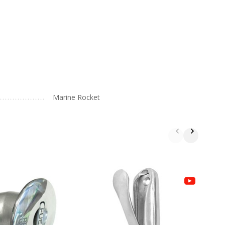
Marine Rocket
К
с