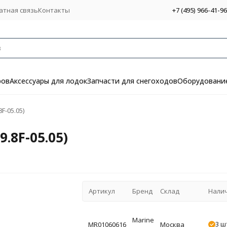
атная связь
Контакты
+7 (495) 966-41-96
ров
Аксессуары для лодок
Запчасти для снегоходов
Оборудование
F-05.05)
.8F-05.05)
Артикул
Бренд
Склад
Нали
Marine
3 ш
MR01060616
Москва