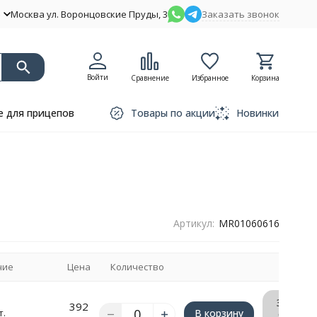
Москва ул. Воронцовские Пруды, 3
Заказать звонок
Войти
Сравнение
Избранное
Корзина
 для прицепов
Товары по акции
Новинки
Артикул:
MR01060616
чие
Цена
Количество
Запрос
392
т.
В корзину
счёта/