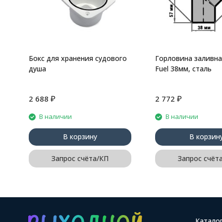
Бокс для хранения судового
Горловина заливна
душа
Fuel 38мм, сталь
₽
₽
2 688
2 772
В наличии
В наличии
В корзину
В корзин
Запрос счёта/КП
Запрос счёт
Катало