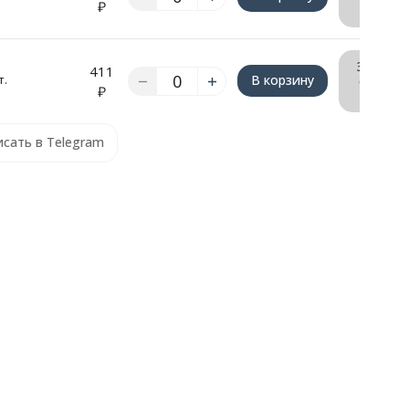
₽
КП
Запрос
411
т.
В корзину
счёта/
₽
КП
сать в Telegram