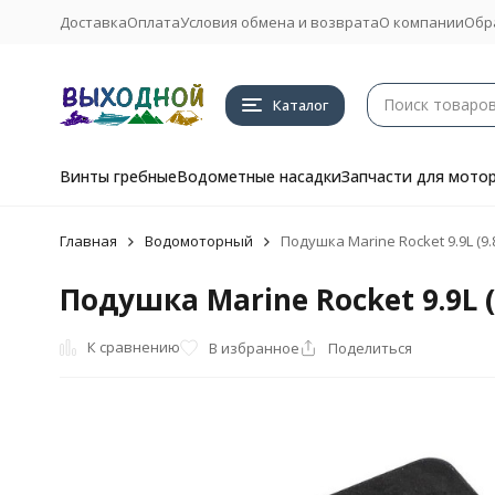
Доставка
Оплата
Условия обмена и возврата
О компании
Обр
Каталог
Винты гребные
Водометные насадки
Запчасти для мото
Главная
Водомоторный
Подушка Marine Rocket 9.9L (9.8
Подушка Marine Rocket 9.9L (9
К сравнению
В избранное
Поделиться