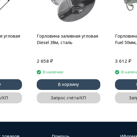
я угловая
Горловина заливная угловая
Горловина
Diesel 38м, сталь
Fuel 50мм,
₽
₽
2 658
3 612
В наличии
В нали
у
В корзину
а/КП
Запрос счёта/КП
Зап
г товаров
Помощь
Иформа