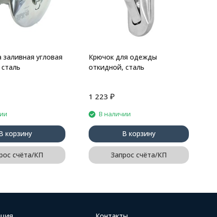
 заливная угловая
Крючок для одежды
 сталь
откидной, сталь
₽
1 223
7
чии
В наличии
В корзину
В корзину
рос счёта/КП
Запрос счёта/КП
ция
Контакты