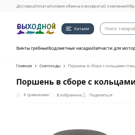
Доставка
Оплата
Условия обмена и возврата
О компании
Обр
Каталог
Винты гребные
Водометные насадки
Запчасти для мото
Главная
Снегоходы
Поршень в сборе с кольцами станд
Поршень в сборе с кольцами
К сравнению
В избранное
Поделиться