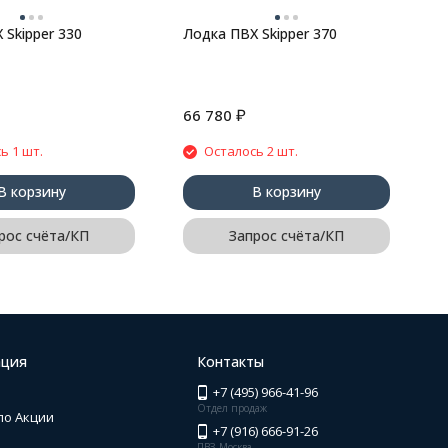
 Skipper 330
Лодка ПВХ Skipper 370
₽
66 780
2
ь 1 шт.
Осталось 2 шт.
В корзину
В корзину
рос счёта/КП
Запрос счёта/КП
ция
Контакты
+7 (495) 966-41-96
Отдел продаж
по Акции
+7 (916) 666-91-26
ПВЗ Москва