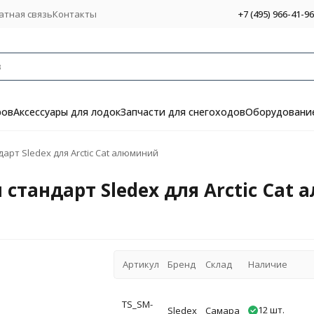
атная связь
Контакты
+7 (495) 966-41-96
ров
Аксессуары для лодок
Запчасти для снегоходов
Оборудование
арт Sledex для Arctic Cat алюминий
 стандарт Sledex для Arctic Cat
Артикул
Бренд
Склад
Наличие
TS_SM-
12 шт.
Sledex
Самара