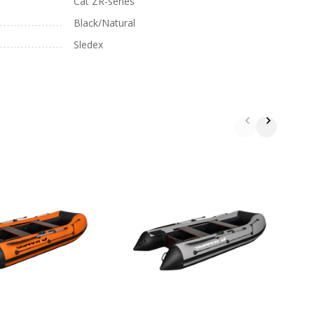
Cat ZR-series
Black/Natural
Sledex
Д
B
B