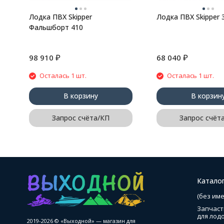
Лодка ПВХ Skipper
Лодка ПВХ Skipper 
Фальшборт 410
₽
₽
98 910
68 040
Осталась 1 шт.
Осталась 1 шт.
В корзину
В корзин
Запрос счёта/КП
Запрос счёт
Катало
(без име
Запчаст
для лод
2019-2026 © «Выходной» — магазин для