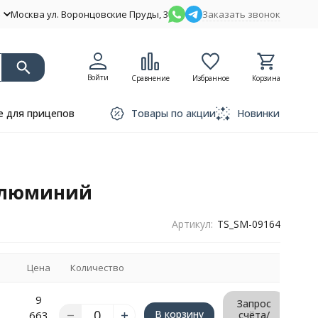
Москва ул. Воронцовские Пруды, 3
Заказать звонок
Войти
Сравнение
Избранное
Корзина
 для прицепов
Товары по акции
Новинки
 алюминий
Артикул:
TS_SM-09164
Цена
Количество
9
Запрос
В корзину
663
счёта/