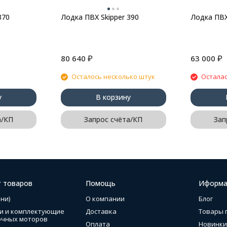
370
Лодка ПВХ Skipper 390
Лодка ПВХ
₽
₽
80 640
63 000
Осталось несколько штук
Осталас
у
В корзину
а/КП
Запрос счёта/КП
Зап
г товаров
Помощь
Иформа
ни)
О компании
Блог
и и комплектующие
Доставка
Товары 
очных моторов
Оплата
Новинки