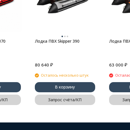
370
Лодка ПВХ Skipper 390
Лодка ПВХ
₽
₽
80 640
63 000
Осталось несколько штук
Осталас
у
В корзину
а/КП
Запрос счёта/КП
Зап