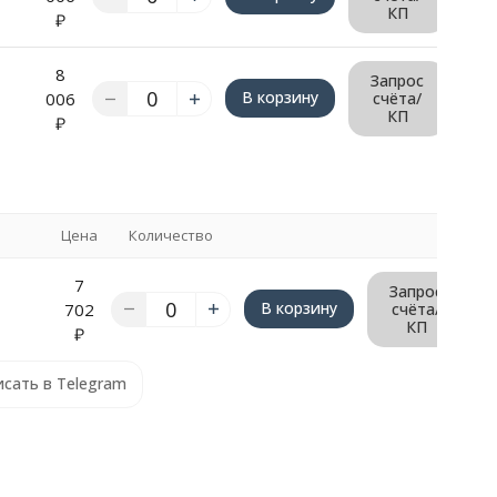
КП
₽
8
Запрос
В корзину
006
счёта/
КП
₽
Цена
Количество
7
Запрос
В корзину
702
счёта/
КП
₽
сать в Telegram