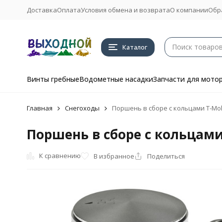
Доставка
Оплата
Условия обмена и возврата
О компании
Обр
Каталог
Винты гребные
Водометные насадки
Запчасти для мото
Главная
Снегоходы
Поршень в сборе с кольцами T-Moly
Поршень в сборе с кольцами 
К сравнению
В избранное
Поделиться