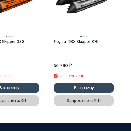
B
B
 Skipper 330
Лодка ПВХ Skipper 370
₽
66 780
2
ь 1 шт.
Осталось 2 шт.
В корзину
В корзину
рос счёта/КП
Запрос счёта/КП