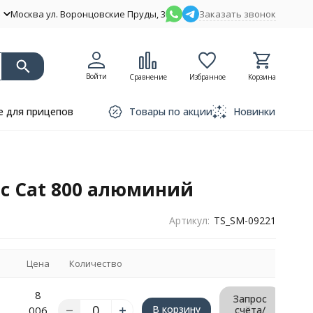
Москва ул. Воронцовские Пруды, 3
Заказать звонок
Войти
Сравнение
Избранное
Корзина
 для прицепов
Товары по акции
Новинки
tic Cat 800 алюминий
Артикул:
TS_SM-09221
Цена
Количество
8
Запрос
В корзину
006
счёта/