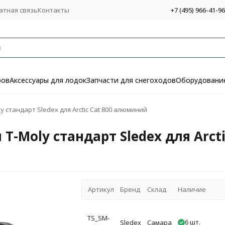
атная связь
Контакты
+7 (495) 966-41-96
ров
Аксессуары для лодок
Запчасти для снегоходов
Оборудование
 стандарт Sledex для Arctic Cat 800 алюминий
T-Moly стандарт Sledex для Arc
Артикул
Бренд
Склад
Наличие
TS_SM-
6 шт.
Sledex
Самара