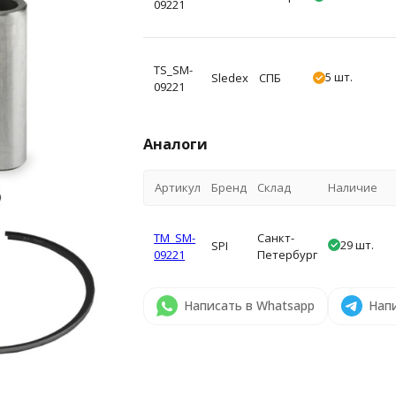
09221
TS_SM-
5 шт.
Sledex
СПБ
09221
Аналоги
Артикул
Бренд
Склад
Наличие
TM_SM-
Санкт-
29 шт.
SPI
09221
Петербург
Написать в Whatsapp
Напи