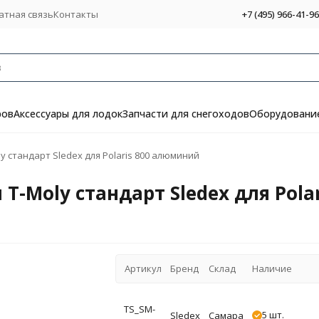
атная связь
Контакты
+7 (495) 966-41-96
ров
Аксессуары для лодок
Запчасти для снегоходов
Оборудование
y стандарт Sledex для Polaris 800 алюминий
T-Moly стандарт Sledex для Pol
Артикул
Бренд
Склад
Наличие
TS_SM-
5 шт.
Sledex
Самара