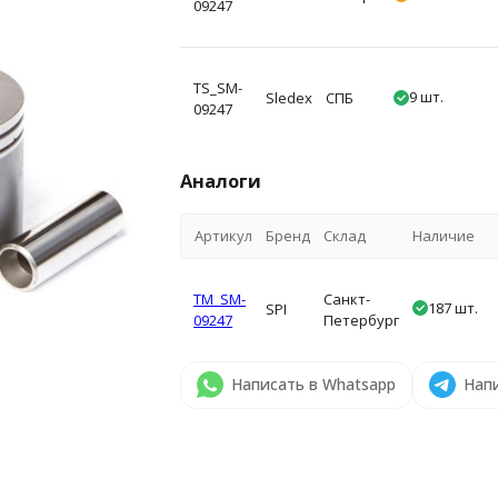
09247
TS_SM-
9 шт.
Sledex
СПБ
09247
Аналоги
Артикул
Бренд
Склад
Наличие
TM_SM-
Санкт-
187 шт.
SPI
09247
Петербург
Написать в Whatsapp
Напи