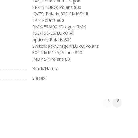
146; Polaris 800 Dragon
SP/ES EURO; Polaris 800
IQ/ES; Polaris 800 RMK Shift
144; Polaris 800
RMK/ES/800 /Dragon RMK
153/156/ES/EURO All
options; Polaris 800
Switchback/Dragon/EURO;Polaris
800 RMK 155;Polaris 800
INDY SP;Polaris 80
Black/Natural
Sledex
Л