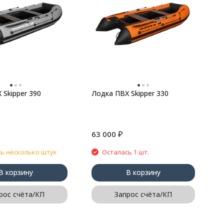
 Skipper 390
Лодка ПВХ Skipper 330
₽
63 000
6
ь несколько штук
Осталась 1 шт.
В корзину
В корзину
рос счёта/КП
Запрос счёта/КП