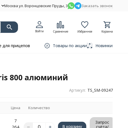
Москва ул. Воронцовские Пруды, 3
Заказать звонок
Войти
Сравнение
Избранное
Корзина
 для прицепов
Товары по акции
Новинки
aris 800 алюминий
Артикул:
TS_SM-09247
Цена
Количество
7
Запрос
В корзину
264
счёта/