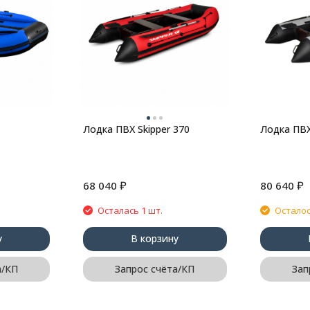
Лодка ПВХ Skipper 370
Лодка ПВХ
₽
₽
68 040
80 640
Осталась 1 шт.
Осталос
у
В корзину
а/КП
Запрос счёта/КП
Зап