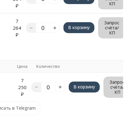
КП
₽
7
Запрос
В корзину
264
счёта/
КП
₽
Цена
Количество
7
Запрос
В корзину
250
счёта/
КП
₽
сать в Telegram