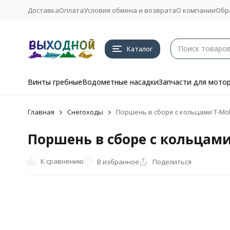
Доставка
Оплата
Условия обмена и возврата
О компании
Обр
Каталог
Винты гребные
Водометные насадки
Запчасти для мото
Главная
Снегоходы
Поршень в сборе с кольцами T-Mol
Поршень в сборе с кольцами 
К сравнению
В избранное
Поделиться