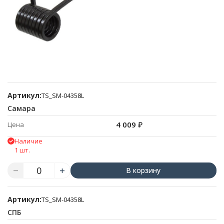
Артикул:
TS_SM-04358L
Самара
4 009
₽
Цена
Наличие
1 шт.
В корзину
Артикул:
TS_SM-04358L
СПБ