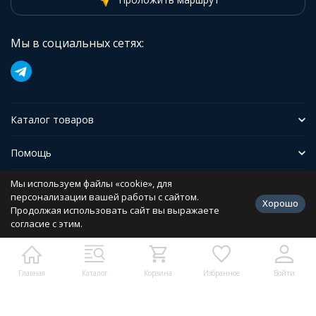
Мы в социальных сетях:
Каталог товаров
Помощь
Мы используем файлы «cookie», для
Иформация
персонализации вашей работы с сайтом.
Хорошо
Продолжая использовать сайт вы выражаете
согласие с этим.
Политика персональных данных
Разработано в
bodysite.ru
Главная
Каталог
Корзина
Избранное
Войти