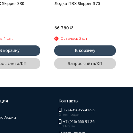
 Skipper 330
Лодка ПВХ Skipper 370
₽
66 780
2
ь 1 шт.
Осталось 2 шт.
В корзину
В корзину
рос счёта/КП
Запрос счёта/КП
ция
Контакты
+7 (495) 966-41-96
Отдел продаж
по Акции
+7 (916) 666-91-26
ПВЗ Москва
Заказать звонок