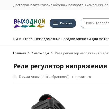
Доставка
Оплата
Условия обмена и возврата
О компании
Обр
Каталог
Винты гребные
Водометные насадки
Запчасти для мото
Главная
Снегоходы
Реле регулятор напряжения Sledex 
Реле регулятор напряжения S
К сравнению
В избранное
Поделиться