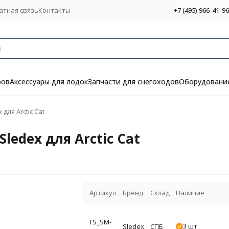
атная связь
Контакты
+7 (495) 966-41-96
ров
Аксессуары для лодок
Запчасти для снегоходов
Оборудование
для Arctic Cat
ledex для Arctic Cat
Артикул
Бренд
Склад
Наличие
TS_SM-
3 шт.
Sledex
СПБ