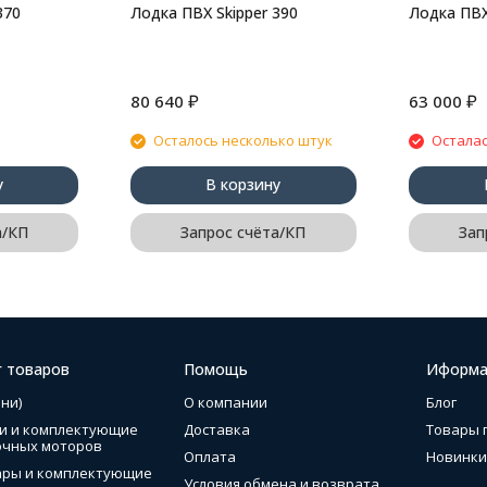
370
Лодка ПВХ Skipper 390
Лодка ПВХ
₽
₽
80 640
63 000
Осталось несколько штук
Осталас
у
В корзину
а/КП
Запрос счёта/КП
Зап
г товаров
Помощь
Иформа
ни)
О компании
Блог
и и комплектующие
Доставка
Товары 
очных моторов
Оплата
Новинки
ары и комплектующие
Условия обмена и возврата