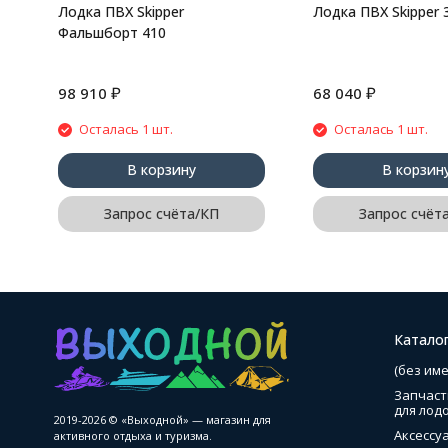
Лодка ПВХ Skipper
Лодка ПВХ Skipper 
Фальшборт 410
₽
₽
98 910
68 040
Осталась 1 шт.
Осталась 1 шт.
В корзину
В корзин
Запрос счёта/КП
Запрос счёт
Катало
(без име
Запчаст
для лод
2019-2026 © «Выходной» — магазин для
Аксессу
активного отдыха и туризма.