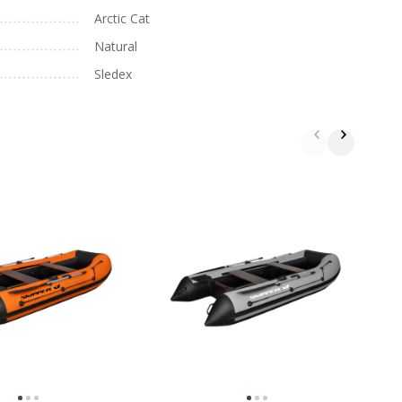
Arctic Cat
Natural
Sledex
Д
B
B