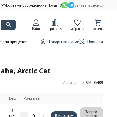
Москва ул. Воронцовские Пруды, 3
Заказать звонок
Войти
Сравнение
Избранное
Корзина
 для прицепов
Товары по акции
Новинки
ha, Arctic Cat
Артикул:
TS_SM-05409
Цена
Количество
3
Запрос
В корзину
119
счёта/