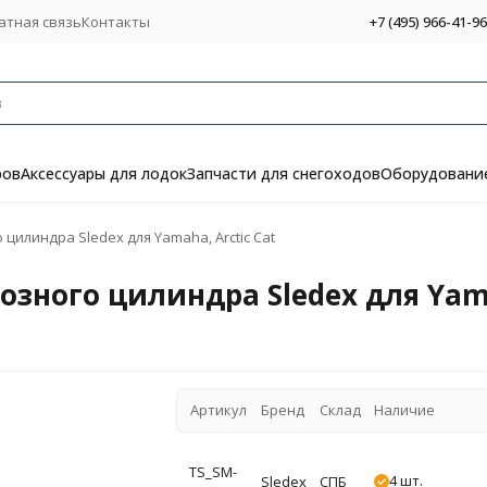
атная связь
Контакты
+7 (495) 966-41-96
ров
Аксессуары для лодок
Запчасти для снегоходов
Оборудование
цилиндра Sledex для Yamaha, Arctic Cat
зного цилиндра Sledex для Yama
Артикул
Бренд
Склад
Наличие
TS_SM-
4 шт.
Sledex
СПБ