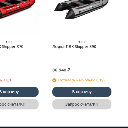
 Skipper 370
Лодка ПВХ Skipper 390
₽
80 640
6
ь 1 шт.
Осталось несколько штук
В корзину
В корзину
рос счёта/КП
Запрос счёта/КП