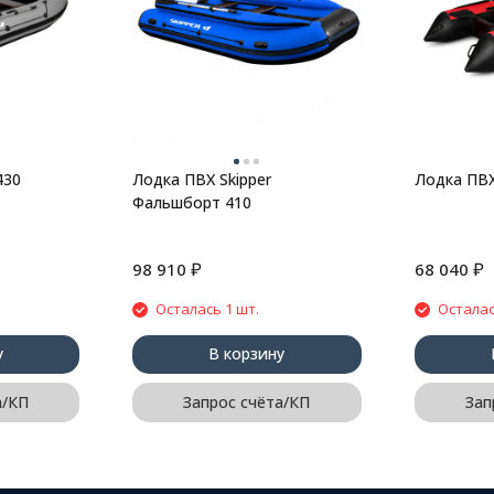
430
Лодка ПВХ Skipper
Лодка ПВХ
Фальшборт 410
₽
₽
98 910
68 040
Осталась 1 шт.
Осталас
у
В корзину
а/КП
Запрос счёта/КП
Зап