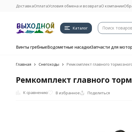
Доставка
Оплата
Условия обмена и возврата
О компании
Обр
Каталог
Винты гребные
Водометные насадки
Запчасти для мото
Главная
Снегоходы
Ремкомплект главного тормозного 
Ремкомплект главного тормо
К сравнению
В избранное
Поделиться