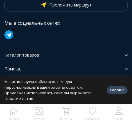
Проложить маршрут
Мы в социальных сетях:
Каталог товаров
Помощь
Мы используем файлы «cookie», для
Иформация
персонализации вашей работы с сайтом.
Хорошо
Продолжая использовать сайт вы выражаете
согласие с этим.
Политика персональных данных
Разработано в
bodysite.ru
Главная
Каталог
Корзина
Избранное
Войти