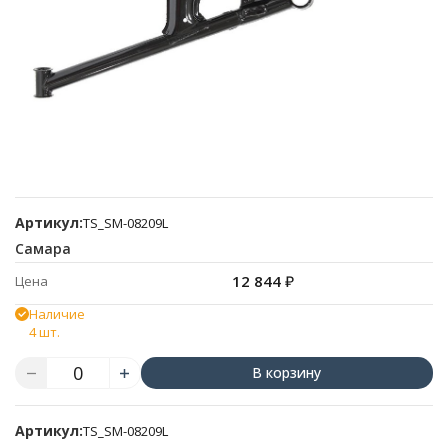
Артикул:
TS_SM-08209L
Самара
12 844
₽
Цена
Наличие
4 шт.
В корзину
Артикул:
TS_SM-08209L