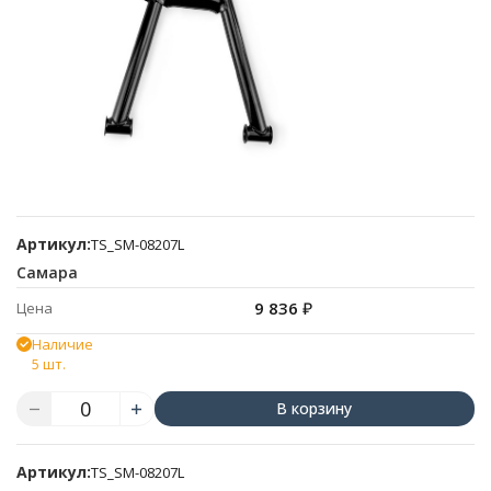
Артикул:
TS_SM-08207L
Самара
9 836
₽
Цена
Наличие
5 шт.
В корзину
Артикул:
TS_SM-08207L