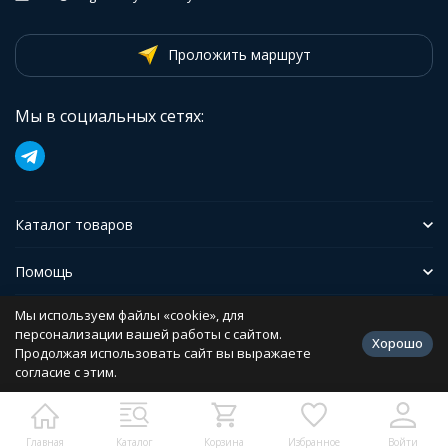
Проложить маршрут
Мы в социальных сетях:
Каталог товаров
Помощь
Мы используем файлы «cookie», для
Иформация
персонализации вашей работы с сайтом.
Хорошо
Продолжая использовать сайт вы выражаете
согласие с этим.
Политика персональных данных
Разработано в
bodysite.ru
Главная
Каталог
Корзина
Избранное
Войти