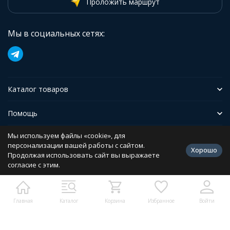
Проложить маршрут
Мы в социальных сетях:
Каталог товаров
Помощь
Мы используем файлы «cookie», для
Иформация
персонализации вашей работы с сайтом.
Хорошо
Продолжая использовать сайт вы выражаете
согласие с этим.
Политика персональных данных
Разработано в
bodysite.ru
Главная
Каталог
Корзина
Избранное
Войти