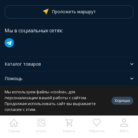
Проложить маршрут
Мы в социальных сетях:
Каталог товаров
Помощь
Мы используем файлы «cookie», для
Иформация
персонализации вашей работы с сайтом.
Хорошо
Продолжая использовать сайт вы выражаете
согласие с этим.
Политика персональных данных
Разработано в
bodysite.ru
Главная
Каталог
Корзина
Избранное
Войти