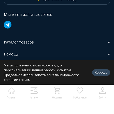
Мы в социальных сетях:
Каталог товаров
Помощь
Мы используем файлы «cookie», для
Иформация
персонализации вашей работы с сайтом.
Хорошо
Продолжая использовать сайт вы выражаете
согласие с этим.
Политика персональных данных
Разработано в
bodysite.ru
Главная
Каталог
Корзина
Избранное
Войти