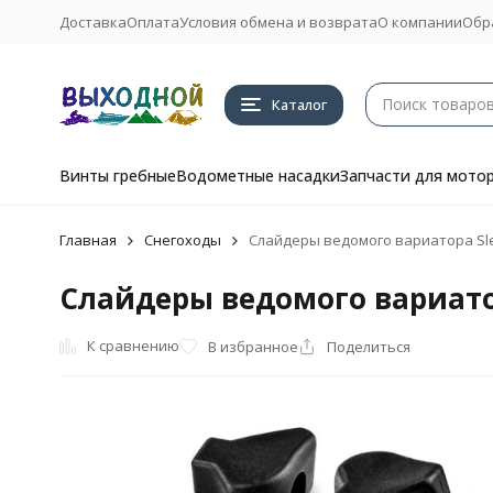
Доставка
Оплата
Условия обмена и возврата
О компании
Обр
Каталог
Винты гребные
Водометные насадки
Запчасти для мото
Главная
Снегоходы
Слайдеры ведомого вариатора Slede
Слайдеры ведомого вариатора
К сравнению
В избранное
Поделиться