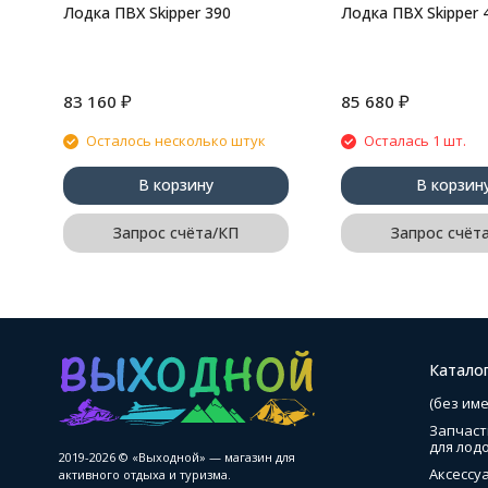
Лодка ПВХ Skipper 390
Лодка ПВХ Skipper 
₽
₽
83 160
85 680
Осталось несколько штук
Осталась 1 шт.
В корзину
В корзин
Запрос счёта/КП
Запрос счёт
Катало
(без име
Запчаст
для лод
2019-2026 © «Выходной» — магазин для
Аксессу
активного отдыха и туризма.