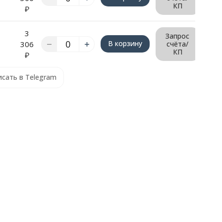
КП
₽
3
Запрос
В корзину
306
счёта/
КП
₽
сать в Telegram