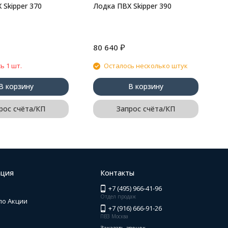
 Skipper 370
Лодка ПВХ Skipper 390
₽
80 640
6
ь 1 шт.
Осталось несколько штук
В корзину
В корзину
рос счёта/КП
Запрос счёта/КП
ция
Контакты
+7 (495) 966-41-96
Отдел продаж
по Акции
+7 (916) 666-91-26
ПВЗ Москва
Заказать звонок