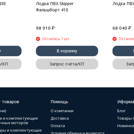
430
Лодка ПВХ Skipper
Лодка ПВХ
Фальшборт 410
₽
₽
98 910
68 040
Осталась 1 шт.
Осталас
у
В корзину
а/КП
Запрос счёта/КП
Зап
г товаров
Помощь
Иформа
ни)
О компании
Блог
и и комплектующие
Доставка
Товары 
очных моторов
Оплата
Новинки
ары и комплектующие
Условия обмена и возврата