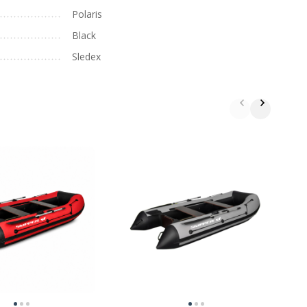
Polaris
Black
Sledex
Л