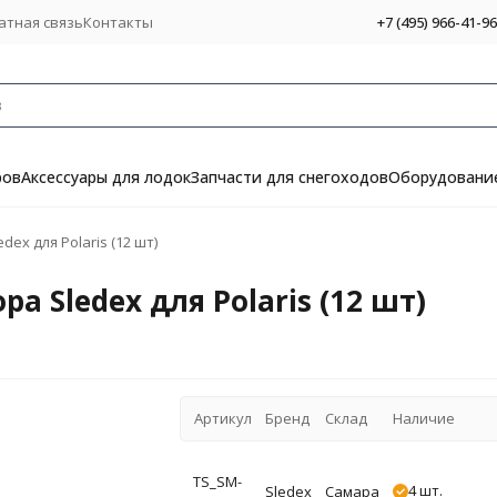
атная связь
Контакты
+7 (495) 966-41-96
ров
Аксессуары для лодок
Запчасти для снегоходов
Оборудование
x для Polaris (12 шт)
 Sledex для Polaris (12 шт)
Артикул
Бренд
Склад
Наличие
TS_SM-
4 шт.
Sledex
Самара