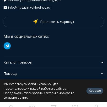
Москва ул. Воронцовские Пруды, 3
info@magazin-vykhodnoy.ru
Проложить маршрут
Мы в социальных сетях:
Каталог товаров
Помощь
Мы используем файлы «cookie», для
Иформация
персонализации вашей работы с сайтом.
Хорошо
Продолжая использовать сайт вы выражаете
согласие с этим.
Политика персональных данных