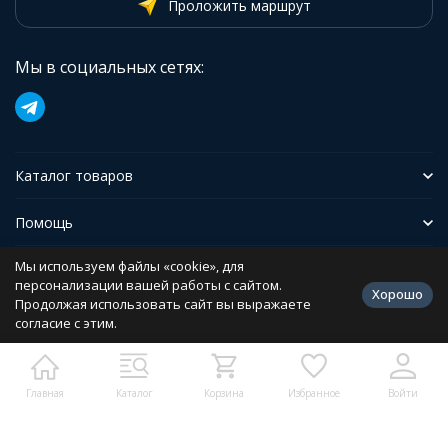
Проложить маршрут
Мы в социальных сетях:
Каталог товаров
Помощь
Мы используем файлы «cookie», для
Иформация
персонализации вашей работы с сайтом.
Хорошо
Продолжая использовать сайт вы выражаете
согласие с этим.
Политика персональных данных
Разработано в
bodysite.ru
Главная
Каталог
Корзина
Избранное
Войти