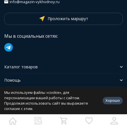
info@magazin-vykhodnoy.ru
Проложить маршрут
Мы в социальных сетях:
Каталог товаров
Помощь
Мы используем файлы «cookie», для
Иформация
персонализации вашей работы с сайтом.
Хорошо
Продолжая использовать сайт вы выражаете
согласие с этим.
Политика персональных данных
Разработано в
bodysite.ru