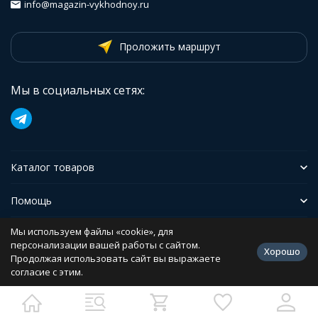
info@magazin-vykhodnoy.ru
Проложить маршрут
Мы в социальных сетях:
Каталог товаров
Помощь
Мы используем файлы «cookie», для
Иформация
персонализации вашей работы с сайтом.
Хорошо
Продолжая использовать сайт вы выражаете
согласие с этим.
Политика персональных данных
Разработано в
bodysite.ru