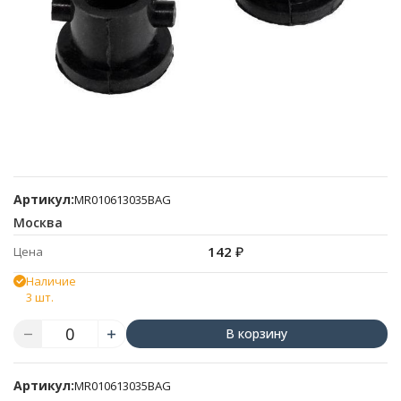
Артикул:
MR010613035BAG
Москва
142
₽
Цена
Наличие
3 шт.
В корзину
Артикул:
MR010613035BAG