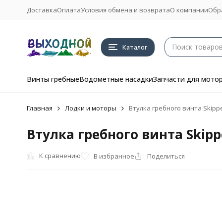
Доставка
Оплата
Условия обмена и возврата
О компании
Обр
Каталог
Винты гребные
Водометные насадки
Запчасти для мото
Главная
Лодки и моторы
Втулка гребного винта Skippe
Втулка гребного винта Skippe
К сравнению
В избранное
Поделиться