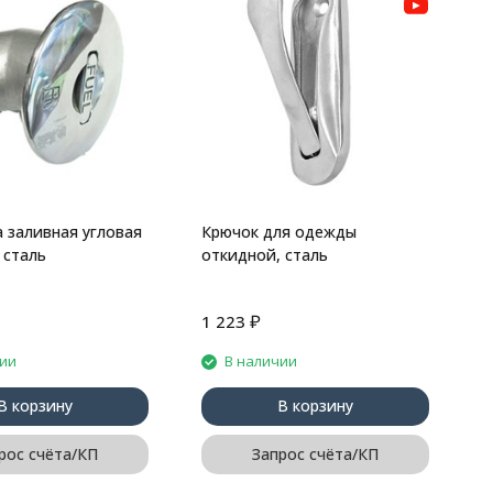
К
с
 заливная угловая
Крючок для одежды
 сталь
откидной, сталь
₽
1 223
7
чии
В наличии
В корзину
В корзину
рос счёта/КП
Запрос счёта/КП