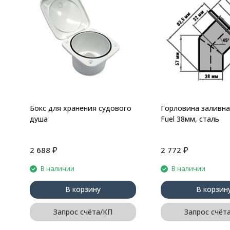
Бокс для хранения судового
Горловина заливна
душа
Fuel 38мм, сталь
₽
₽
2 688
2 772
В наличии
В наличии
В корзину
В корзин
Запрос счёта/КП
Запрос счёт