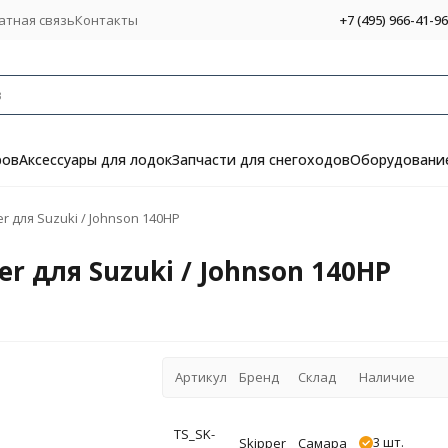
атная связь
Контакты
+7 (495) 966-41-96
ров
Аксессуары для лодок
Запчасти для снегоходов
Оборудование
r для Suzuki / Johnson 140HP
r для Suzuki / Johnson 140HP
Артикул
Бренд
Склад
Наличие
TS_SK-
3 шт.
Skipper
Самара