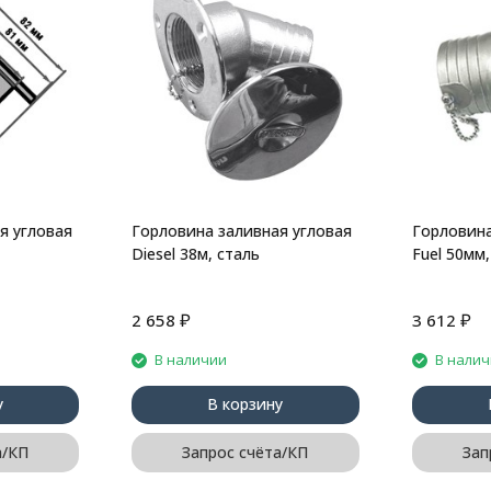
я угловая
Горловина заливная угловая
Горловина
Diesel 38м, сталь
Fuel 50мм,
₽
₽
2 658
3 612
В наличии
В нали
у
В корзину
а/КП
Запрос счёта/КП
Зап