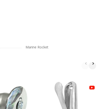
Marine Rocket
К
с