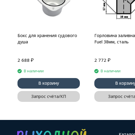
Бокс для хранения судового
Горловина заливна
душа
Fuel 38мм, сталь
₽
₽
2 688
2 772
В наличии
В наличии
В корзину
В корзин
Запрос счёта/КП
Запрос счёт
Катало