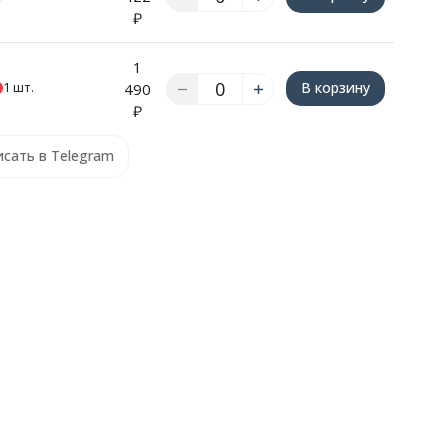
К
₽
1
Зап
1 шт.
В корзину
490
счё
К
₽
сать в Telegram