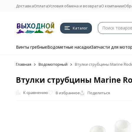
Доставка
Оплата
Условия обмена и возврата
О компании
Обр
Каталог
Винты гребные
Водометные насадки
Запчасти для мото
Главная
Водомоторный
Втулки струбцины Marine Rocket
Втулки струбцины Marine Rock
К сравнению
В избранное
Поделиться