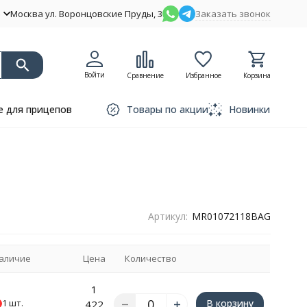
Москва ул. Воронцовские Пруды, 3
Заказать звонок
Войти
Сравнение
Избранное
Корзина
 для прицепов
Товары по акции
Новинки
Артикул:
MR01072118BAG
аличие
Цена
Количество
1
Зап
1 шт.
В корзину
422
счё