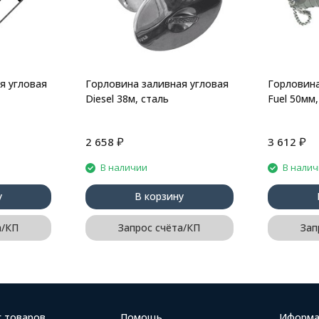
я угловая
Горловина заливная угловая
Горловина
Diesel 38м, сталь
Fuel 50мм,
₽
₽
2 658
3 612
В наличии
В нали
у
В корзину
а/КП
Запрос счёта/КП
Зап
г товаров
Помощь
Иформа