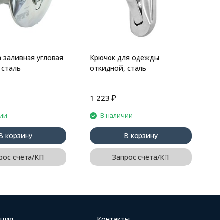
 заливная угловая
Крючок для одежды
 сталь
откидной, сталь
₽
1 223
7
чии
В наличии
В корзину
В корзину
рос счёта/КП
Запрос счёта/КП
ция
Контакты