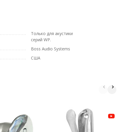
Только для акустики
серий WP.
Boss Audio Systems
США
К
с