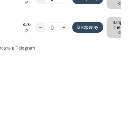
₽
КП
Запрос
936
В корзину
счёта/
₽
КП
сать в Telegram