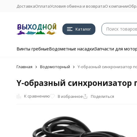
Доставка
Оплата
Условия обмена и возврата
О компании
Обр
Каталог
Винты гребные
Водометные насадки
Запчасти для мото
Главная
Водомоторный
Y-образный синхронизатор по
Y-образный синхронизатор п
К сравнению
В избранное
Поделиться