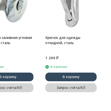
 заливная угловая
Крючок для одежды
 сталь
откидной, сталь
₽
1 269
7
чии
В наличии
В корзину
В корзину
рос счёта/КП
Запрос счёта/КП