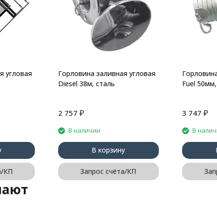
я угловая
Горловина заливная угловая
Горловина
Diesel 38м, сталь
Fuel 50мм,
₽
₽
2 757
3 747
В наличии
В нали
у
В корзину
а/КП
Запрос счёта/КП
Зап
пают