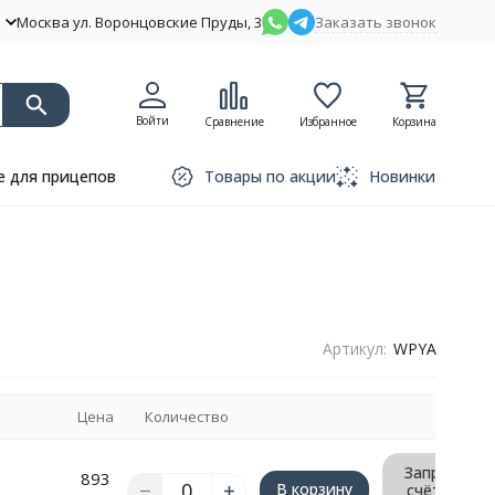
Москва ул. Воронцовские Пруды, 3
Заказать звонок
Войти
Сравнение
Избранное
Корзина
 для прицепов
Товары по акции
Новинки
Артикул:
WPYA
Цена
Количество
Запрос
893
В корзину
счёта/