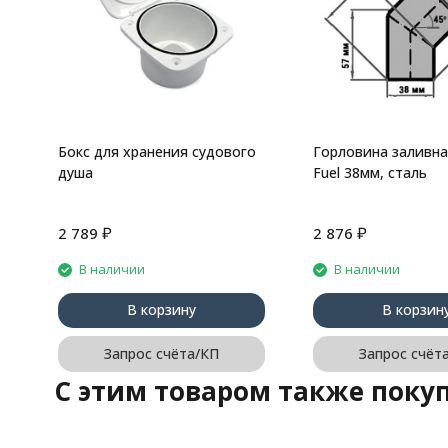
Бокс для хранения судового
Горловина заливна
душа
Fuel 38мм, сталь
₽
₽
2 789
2 876
В наличии
В наличии
В корзину
В корзин
Запрос счёта/КП
Запрос счёт
C этим товаром также поку