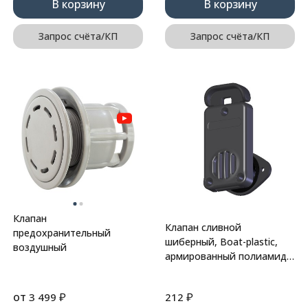
В корзину
В корзину
Запрос счёта/КП
Запрос счёта/КП
Клапан
Клапан сливной
предохранительный
шиберный, Boat-plastic,
воздушный
армированный полиамид,
ПВХ, черный под транец
24 мм
от
₽
₽
3 499
212