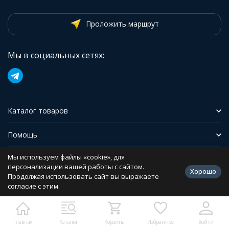
Проложить маршрут
Мы в социальных сетях:
Каталог товаров
Помощь
Мы используем файлы «cookie», для
Иформация
персонализации вашей работы с сайтом.
Хорошо
Продолжая использовать сайт вы выражаете
согласие с этим.
Политика персональных данных
Разработано в
bodysite.ru
Главная
Каталог
Корзина
Избранное
Войти