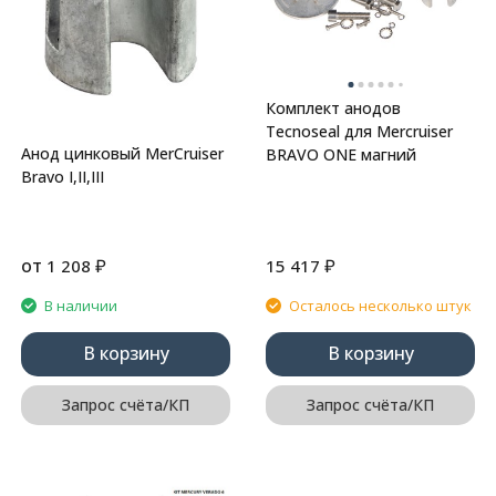
Комплект анодов
Tecnoseal для Mercruiser
Анод цинковый MerCruiser
BRAVO ONE магний
Bravo I,II,III
от
₽
₽
1 208
15 417
В наличии
Осталось несколько штук
В корзину
В корзину
Запрос счёта/КП
Запрос счёта/КП