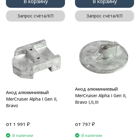
В корзину
В корзину
Запрос счёта/КП
Запрос счёта/КП
Анод алюминиевый
Анод алюминиевый
MerCruiser Alpha I Gen II,
MerCruiser Alpha I Gen II,
Bravo I,II,III
Bravo
от
₽
от
₽
1 991
797
В наличии
В наличии