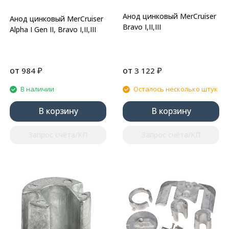
Анод цинковый MerCruiser
Анод цинковый MerCruiser
Bravo I,II,III
Alpha I Gen II, Bravo I,II,III
от
₽
от
₽
984
3 122
В наличии
Осталось несколько штук
В корзину
В корзину
Запрос счёта/КП
Запрос счёта/КП