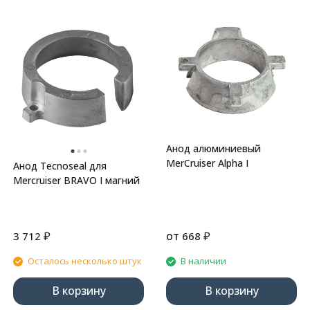
Анод алюминиевый
MerCruiser Alpha I
Анод Tecnoseal для
Mercruiser BRAVO I магний
₽
от
₽
3 712
668
Осталось несколько штук
В наличии
В корзину
В корзину