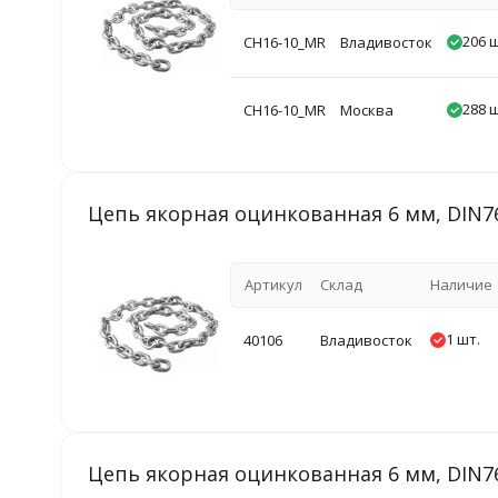
206 ш
CH16-10_MR
Владивосток
288 ш
CH16-10_MR
Москва
Цепь якорная оцинкованная 6 мм, DIN7
Артикул
Склад
Наличие
1 шт.
40106
Владивосток
Цепь якорная оцинкованная 6 мм, DIN76