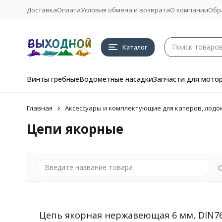
Доставка
Оплата
Условия обмена и возврата
О компании
Обр
Каталог
Винты гребные
Водометные насадки
Запчасти для мото
Главная
Аксессуары и комплектующие для катеров, лодок
Цепи якорные
С
Цепь якорная нержавеющая 6 мм, DIN7