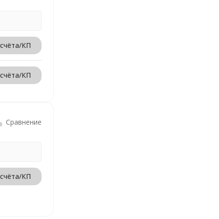
 счёта/КП
 счёта/КП
Сравнение
 счёта/КП