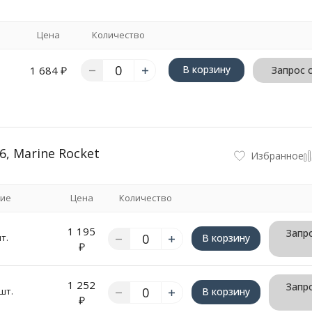
Цена
Количество
В корзину
1 684
₽
Запрос 
, Marine Rocket
Избранное
ие
Цена
Количество
1 195
Запро
т.
В корзину
₽
1 252
Запро
шт.
В корзину
₽