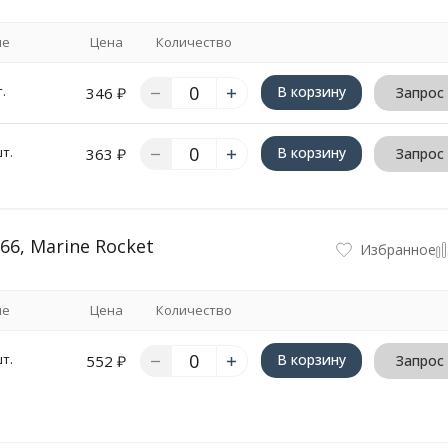
ие
Цена
Количество
.
В корзину
346
₽
Запрос
т.
В корзину
363
₽
Запрос
6, Marine Rocket
Избранное
ие
Цена
Количество
т.
В корзину
552
₽
Запрос