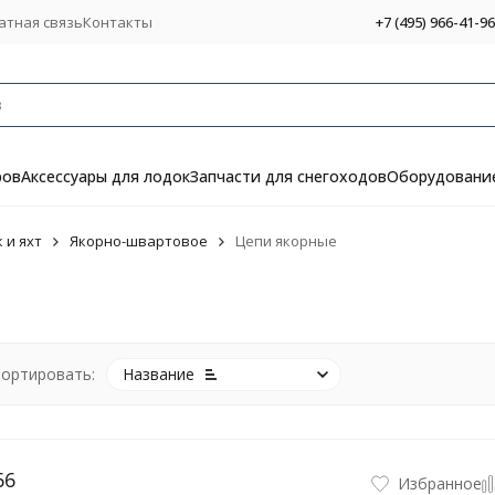
атная связь
Контакты
+7 (495) 966-41-96
ров
Аксессуары для лодок
Запчасти для снегоходов
Оборудование
 и яхт
Якорно-швартовое
Цепи якорные
ортировать:
Название
66
Избранное