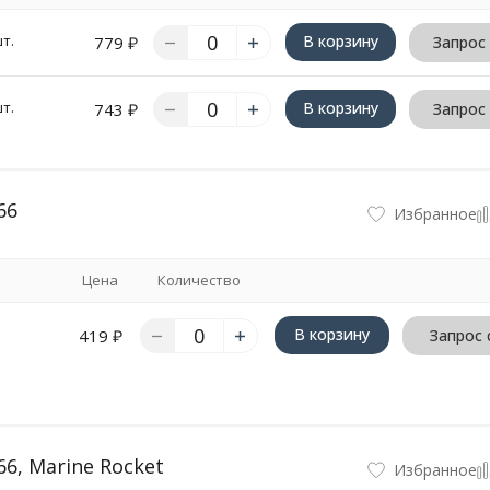
т.
В корзину
779
₽
Запрос
т.
В корзину
743
₽
Запрос
66
Избранное
Цена
Количество
В корзину
419
₽
Запрос 
6, Marine Rocket
Избранное