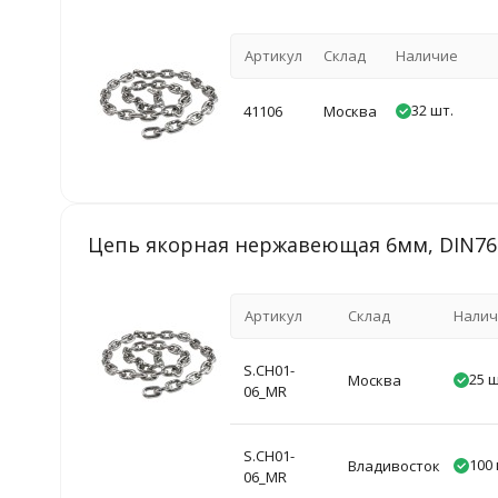
Артикул
Склад
Наличие
32 шт.
41106
Москва
Цепь якорная нержавеющая 6мм, DIN766
Артикул
Склад
Налич
S.CH01-
25 ш
Москва
06_MR
S.CH01-
100 
Владивосток
06_MR