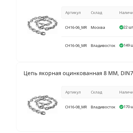
Артикул
Склад
Налич
22 шт
CH16-06_MR
Москва
149 ш
CH16-06_MR
Владивосток
Цепь якорная оцинкованная 8 ММ, DIN76
Артикул
Склад
Налич
170 ш
CH16-08_MR
Владивосток