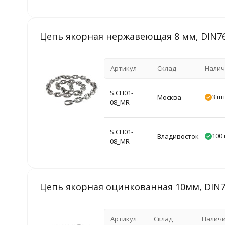
Цепь якорная нержавеющая 8 мм, DIN766
Артикул
Склад
Налич
S.CH01-
3 шт
Москва
08_MR
S.CH01-
100 
Владивосток
08_MR
Цепь якорная оцинкованная 10мм, DIN76
Артикул
Склад
Налич