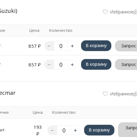
uzuki)
Избранное
чие
Цена
Количество
.
В корзину
857
₽
Запрос
.
В корзину
857
₽
Запрос
Recmar
Избранное
ичие
Цена
Количество
193
Запро
шт.
В корзину
₽