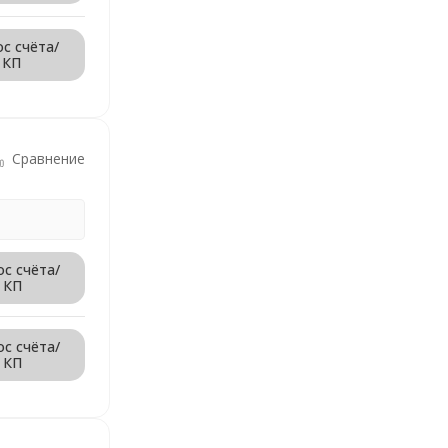
с счёта/
КП
Сравнение
ос счёта/
КП
ос счёта/
КП