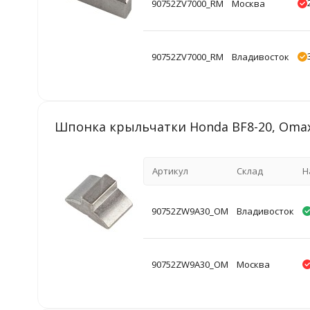
90752ZV7000_RM
Москва
90752ZV7000_RM
Владивосток
Шпонка крыльчатки Honda BF8-20, Oma
Артикул
Склад
Н
90752ZW9A30_OM
Владивосток
90752ZW9A30_OM
Москва