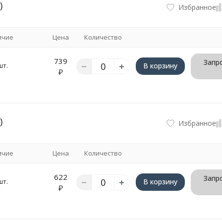
)
Избранное
ичие
Цена
Количество
739
Запро
шт.
В корзину
₽
)
Избранное
ичие
Цена
Количество
622
Запро
шт.
В корзину
₽