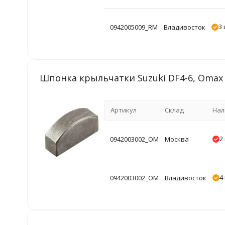
3 
0942005009_RM
Владивосток
Шпонка крыльчатки Suzuki DF4-6, Omax
Артикул
Склад
Нал
2
0942003002_OM
Москва
4
0942003002_OM
Владивосток