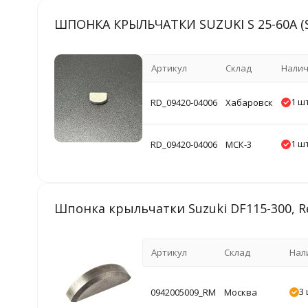
ШПОНКА КРЫЛЬЧАТКИ SUZUKI S 25-60A (S
Артикул
Склад
Нали
1 шт
RD_09420-04006
Хабаровск
1 шт
RD_09420-04006
МСК-3
Шпонка крыльчатки Suzuki DF115-300, 
Артикул
Склад
Нал
3 
0942005009_RM
Москва