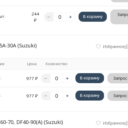
244
Запро
шт.
В корзину
₽
A-30A (Suzuki)
Избранное
ие
Цена
Количество
.
В корзину
977
₽
Запрос
.
В корзину
977
₽
Запрос
-70, DF40-90(A) (Suzuki)
Избранное