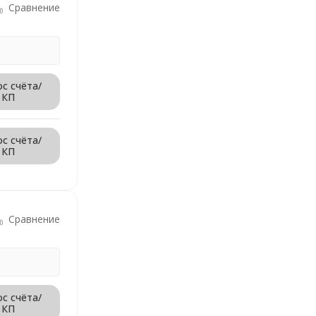
Сравнение
с счёта/
КП
с счёта/
КП
Сравнение
с счёта/
КП