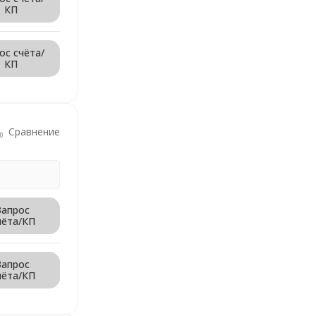
КП
ос счёта/
КП
Сравнение
Запрос
чёта/КП
Запрос
чёта/КП