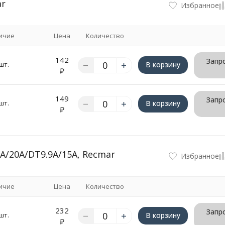
ar
Избранное
ичие
Цена
Количество
142
Запро
шт.
В корзину
₽
149
Запро
шт.
В корзину
₽
A/20A/DT9.9A/15A, Recmar
Избранное
ичие
Цена
Количество
232
Запро
шт.
В корзину
₽