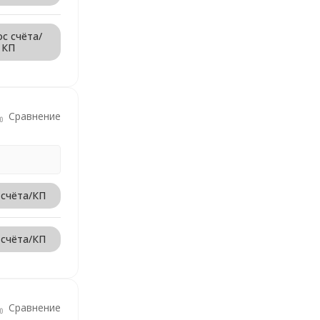
с счёта/
КП
Сравнение
 счёта/КП
 счёта/КП
Сравнение