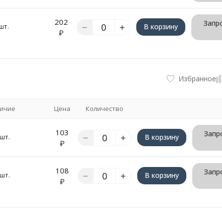
202
Запро
шт.
В корзину
₽
Избранное
ичие
Цена
Количество
103
Запр
 шт.
В корзину
₽
108
Запр
 шт.
В корзину
₽