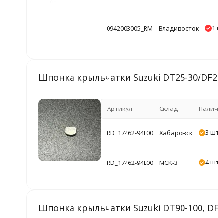
1 
0942003005_RM
Владивосток
Шпонка крыльчатки Suzuki DT25-30/DF25
Артикул
Склад
Налич
3 шт
RD_17462-94L00
Хабаровск
4 шт
RD_17462-94L00
МСК-3
Шпонка крыльчатки Suzuki DT90-100, DF60