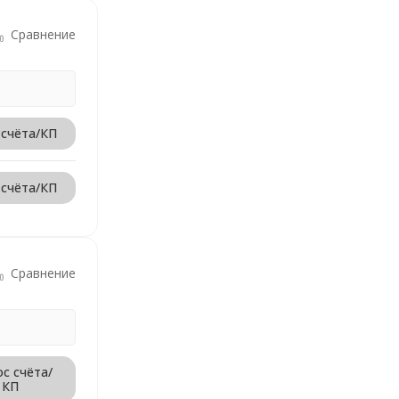
Сравнение
 счёта/КП
 счёта/КП
Сравнение
с счёта/
КП