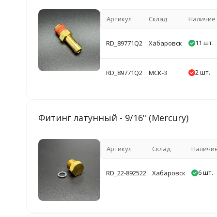
Артикул
Склад
Наличие
11 шт.
RD_89771Q2
Хабаровск
2 шт.
RD_89771Q2
МСК-3
Фитинг латунный - 9/16" (Mercury)
Артикул
Склад
Наличи
6 шт.
RD_22-892522
Хабаровск