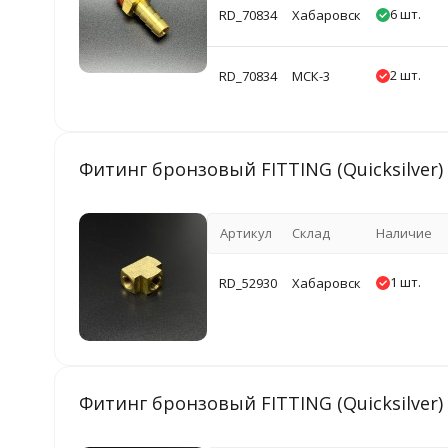
6 шт.
RD_70834
Хабаровск
2 шт.
RD_70834
МСК-3
Фитинг бронзовый FITTING (Quicksilver)
Артикул
Склад
Наличие
1 шт.
RD_52930
Хабаровск
Фитинг бронзовый FITTING (Quicksilver)