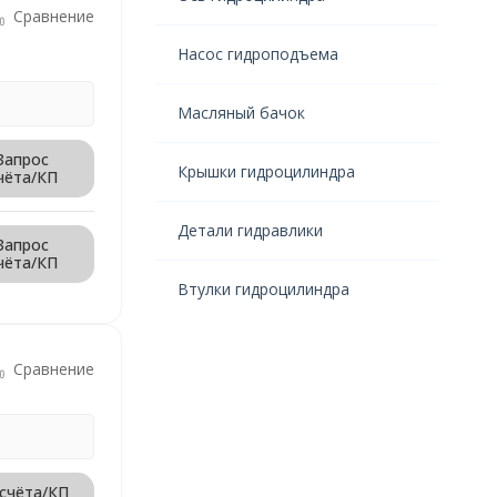
Сравнение
Насос гидроподъема
Масляный бачок
Запрос
Крышки гидроцилиндра
чёта/КП
Детали гидравлики
Запрос
чёта/КП
Втулки гидроцилиндра
Сравнение
 счёта/КП