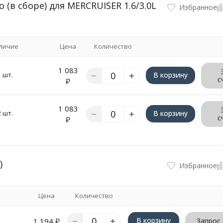
(в сборе) для MERCRUISER 1.6/3.0L
Избранное
личие
Цена
Количество
1 083
1 шт.
В корзину
с
₽
1 083
2 шт.
В корзину
с
₽
)
Избранное
Цена
Количество
В корзину
1 194
₽
Запрос