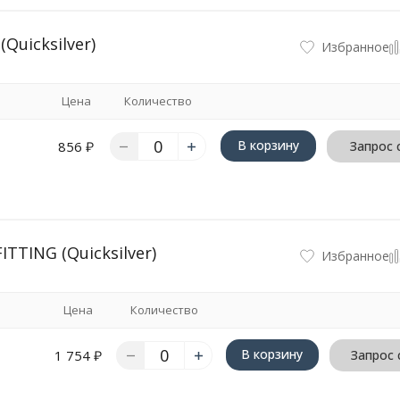
uicksilver)
Избранное
Цена
Количество
В корзину
856
₽
Запрос 
TING (Quicksilver)
Избранное
Цена
Количество
В корзину
1 754
₽
Запрос 