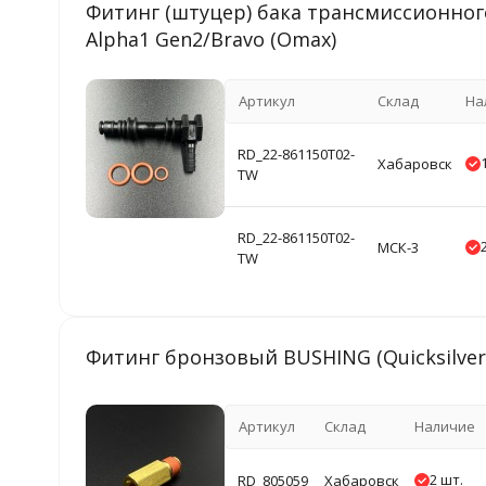
Фитинг (штуцер) бака трансмиссионного 
Alpha1 Gen2/Bravo (Omax)
Артикул
Склад
На
RD_22-861150T02-
Хабаровск
TW
RD_22-861150T02-
МСК-3
TW
Фитинг бронзовый BUSHING (Quicksilver
Артикул
Склад
Наличие
2 шт.
RD_805059
Хабаровск