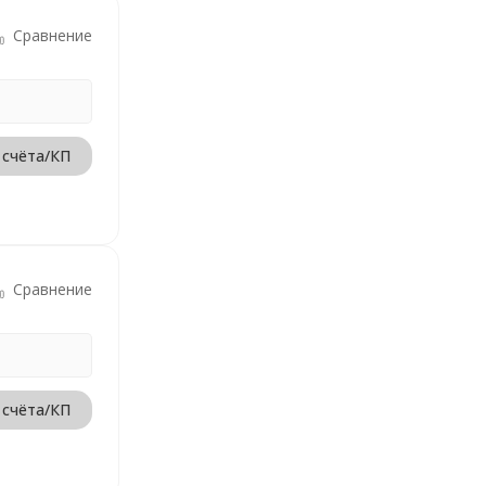
Сравнение
 счёта/КП
Сравнение
 счёта/КП