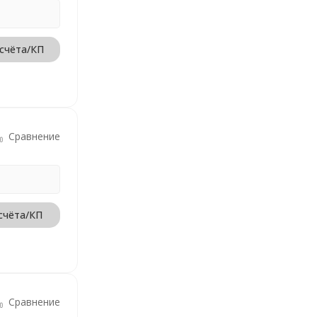
 счёта/КП
Сравнение
счёта/КП
Сравнение