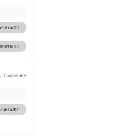
 счёта/КП
 счёта/КП
Сравнение
 счёта/КП