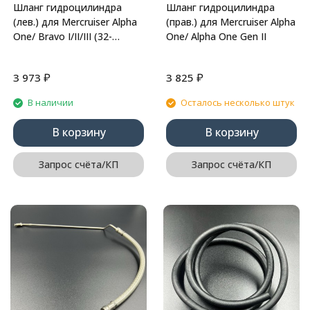
Шланг гидроцилиндра
Шланг гидроцилиндра
(лев.) для Mercruiser Alpha
(прав.) для Mercruiser Alpha
One/ Bravo I/II/III (32-
One/ Alpha One Gen II
99904Q) (Omax)
₽
₽
3 973
3 825
В наличии
Осталось несколько штук
В корзину
В корзину
Запрос счёта/КП
Запрос счёта/КП