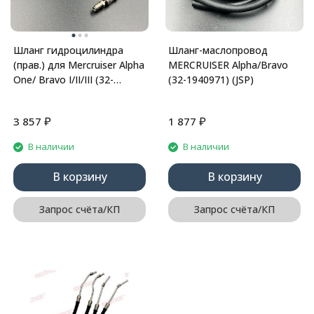
Шланг гидроцилиндра
Шланг-маслопровод
(прав.) для Mercruiser Alpha
MERCRUISER Alpha/Bravo
One/ Bravo I/II/III (32-
(32-1940971) (JSP)
99904Q) (Omax)
₽
₽
3 857
1 877
В наличии
В наличии
В корзину
В корзину
Запрос счёта/КП
Запрос счёта/КП