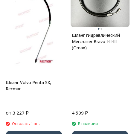
Шланг гидравлический
Mercruiser Bravo I-II-III
(Omax)
Шланг Volvo Penta SX,
Recmar
от
₽
₽
3 227
4 509
Осталась 1 шт.
В наличии