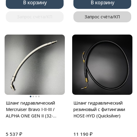
В корзину
В корзину
Запрос счёта/КП
Запрос счёта/КП
Шланг гидравлический
Шланг гидравлический
Mercruiser Bravo I-II-III /
резиновый с фитингами
ALPHA ONE GEN II (32-
HOSE-HYD (Quicksilver)
99904) (Omax)
₽
₽
5 537
11 190