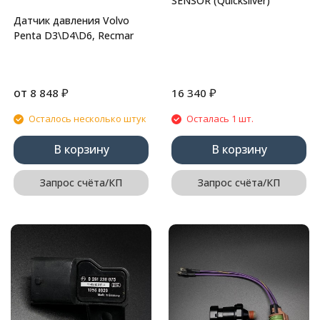
SENSOR (Quicksilver)
Датчик давления Volvo
Penta D3\D4\D6, Recmar
от
₽
₽
8 848
16 340
Осталось несколько штук
Осталась 1 шт.
В корзину
В корзину
Запрос счёта/КП
Запрос счёта/КП