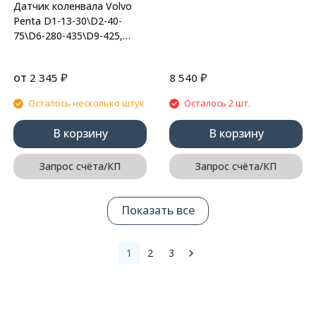
Датчик коленвала Volvo
Penta D1-13-30\D2-40-
75\D6-280-435\D9-425,
Recmar
от
₽
₽
2 345
8 540
Осталось несколько штук
Осталось 2 шт.
В корзину
В корзину
Запрос счёта/КП
Запрос счёта/КП
Показать все
1
2
3