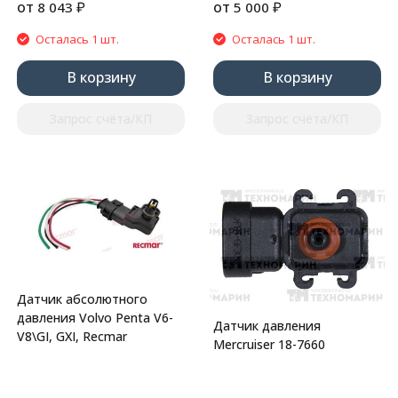
от
₽
от
₽
8 043
5 000
Осталась 1 шт.
Осталась 1 шт.
В корзину
В корзину
Запрос счёта/КП
Запрос счёта/КП
Датчик абсолютного
давления Volvo Penta V6-
Датчик давления
V8\GI, GXI, Recmar
Mercruiser 18-7660