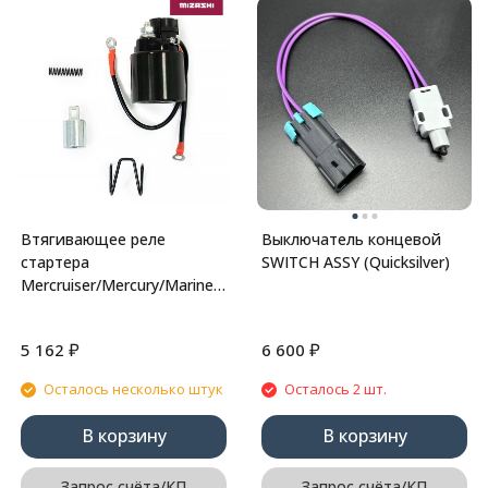
Втягивающее реле
Выключатель концевой
стартера
SWITCH ASSY (Quicksilver)
Mercruiser/Mercury/Mariner/OMC/Volvo
Penta SC-SQ063
₽
₽
5 162
6 600
Осталось несколько штук
Осталось 2 шт.
В корзину
В корзину
Запрос счёта/КП
Запрос счёта/КП