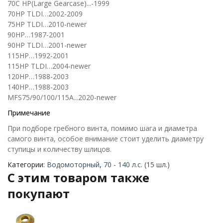
70C HP(Large Gearcase)...-1999
70HP TLDI…2002-2009
75HP TLDI…2010-newer
90HP…1987-2001
90HP TLDI…2001-newer
115HP…1992-2001
115HP TLDI…2004-newer
120HP…1988-2003
140HP…1988-2003
MFS75/90/100/115A...2020-newer
Примечание
При подборе гребного винта, помимо шага и диаметра
самого винта, особое внимание стоит уделить диаметру
ступицы и количеству шлицов.
Категории:
Водомоторный
,
70 - 140 л.с. (15 шл.)
C этим товаром также
покупают