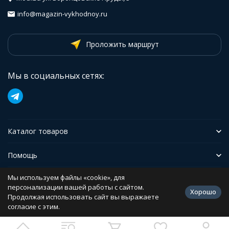
info@magazin-vykhodnoy.ru
Проложить маршрут
Мы в социальных сетях:
Каталог товаров
Помощь
Мы используем файлы «cookie», для
Иформация
персонализации вашей работы с сайтом.
Хорошо
Продолжая использовать сайт вы выражаете
согласие с этим.
Политика персональных данных
Разработано в
bodysite.ru