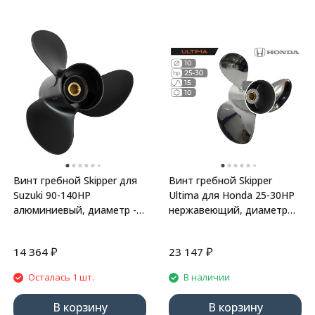
Винт гребной Skipper для
Винт гребной Skipper
Suzuki 90-140HP
Ultima для Honda 25-30HP
алюминиевый, диаметр -
нержавеющий, диаметр
14", шаг 11"
10", шаг 15"
₽
₽
14 364
23 147
Осталась 1 шт.
В наличии
В корзину
В корзину