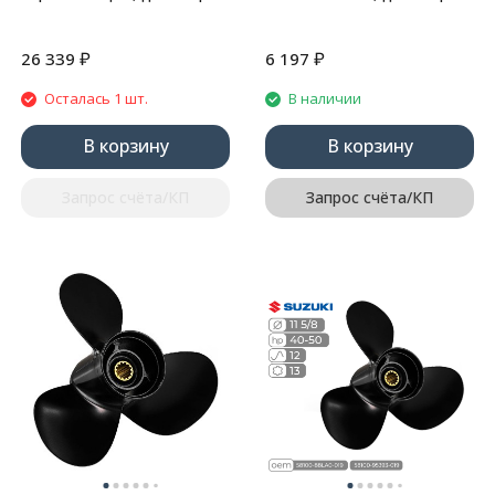
10 1/4", шаг 13"
11 1/2", шаг 11"
₽
₽
26 339
6 197
Осталась 1 шт.
В наличии
В корзину
В корзину
Запрос счёта/КП
Запрос счёта/КП