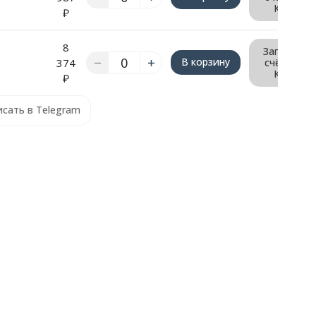
КП
₽
8
Запрос
В корзину
374
счёта/
КП
₽
сать в Telegram