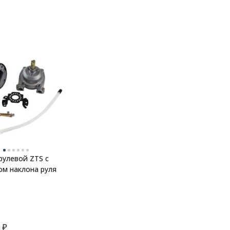
рулевой ZTS с
м наклона руля
₽