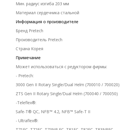
Мин. радиус изгиба 203 мм
Материал сердечника стальной
Информация о производителе
Бренд Pretech
Производитель Pretech
Страна Корея
Примечание
Может использоваться с редуктором фирмы:
- Pretech:
3000 Gen II Rotary Single/Dual Helm (700010 / 700020)
ZTS Gen II Rotary Single/Dual Helm (700040 / 700050)
-Teleflex®:
Safe-T® QC, NFB™ 4.2, NFB™ Safe-T II
- Ultraflex®:
T71FC, T72FC, T73NR FC, T81FC, T82FC, T83NRFC