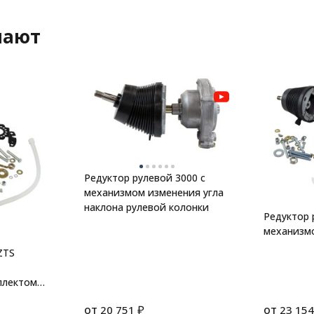
пают
Редуктор рулевой 3000 с
механизмом изменения угла
наклона рулевой колонки
Редуктор 
механизмо
ZTS
плектом
от
₽
от
20 751
23 154