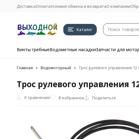
Доставка
Оплата
Условия обмена и возврата
О компании
Обр
Каталог
Винты гребные
Водометные насадки
Запчасти для мото
Главная
Водомоторный
Трос рулевого управления 12 ф
Трос рулевого управления 12
К сравнению
В избранное
Поделиться