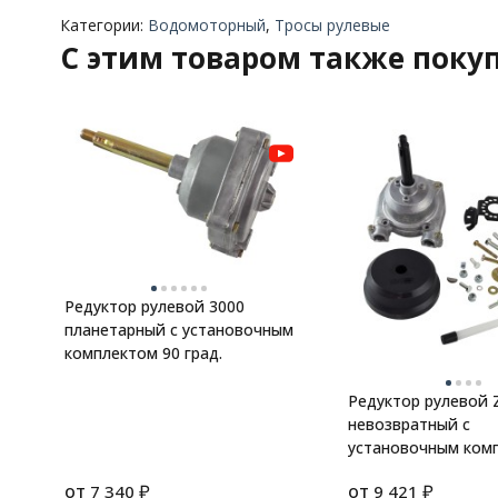
Категории:
Водомоторный
,
Тросы рулевые
C этим товаром также поку
Редуктор рулевой 3000
планетарный с установочным
комплектом 90 град.
Редуктор рулевой 
невозвратный с
установочным ком
90 град.
от
₽
от
₽
7 340
9 421