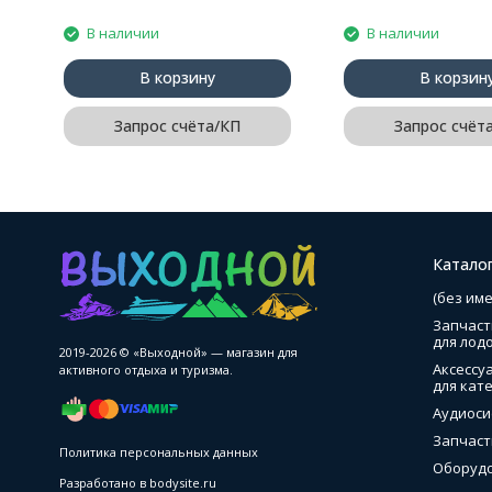
В наличии
В наличии
В корзину
В корзин
Запрос счёта/КП
Запрос счёт
Катало
(без име
Запчаст
для лод
2019-2026 © «Выходной» — магазин для
Аксессу
активного отдыха и туризма.
для кате
Аудиоси
Запчаст
Политика персональных данных
Оборудо
Разработано в
bodysite.ru