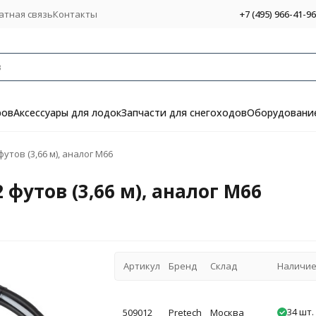
атная связь
Контакты
+7 (495) 966-41-96
ров
Аксессуары для лодок
Запчасти для снегоходов
Оборудование
утов (3,66 м), аналог М66
 футов (3,66 м), аналог М66
Артикул
Бренд
Склад
Наличи
34 шт.
509012
Pretech
Москва