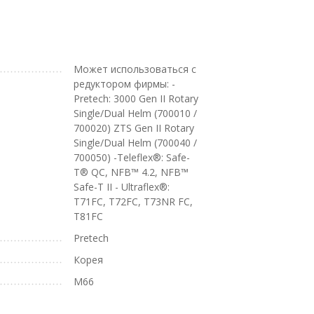
Может использоваться с
редуктором фирмы: -
Pretech: 3000 Gen II Rotary
Single/Dual Helm (700010 /
700020) ZTS Gen II Rotary
Single/Dual Helm (700040 /
700050) -Teleflex®: Safe-
T® QC, NFB™ 4.2, NFB™
Safe-T II - Ultraflex®:
T71FC, T72FC, T73NR FC,
T81FC
Pretech
Корея
M66