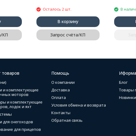
Осталось 2 шт.
В нали
у
В корзину
а/КП
Запрос счёта/КП
Зап
г товаров
Помощь
Иформа
ни)
О компании
Блог
и и комплектующие
Доставка
Товары 
очных моторов
Оплата
Новинки
ары и комплектующие
Условия обмена и возврата
ров, лодок и яхт
Контакты
стемы
Обратная связь
и для снегоходов
вание для прицепов