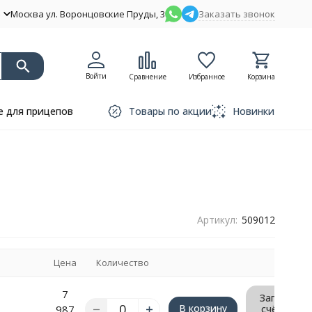
Москва ул. Воронцовские Пруды, 3
Заказать звонок
Войти
Сравнение
Избранное
Корзина
 для прицепов
Товары по акции
Новинки
Артикул:
509012
е
Цена
Количество
7
Запрос
В корзину
987
счёта/