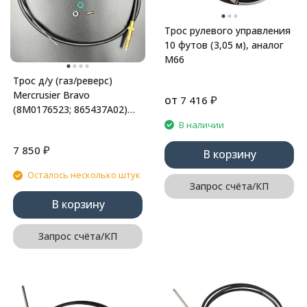
Трос рулевого управления
10 футов (3,05 м), аналог
М66
Трос д/у (газ/реверс)
Mercrusier Bravo
от
₽
7 416
(8M0176523; 865437A02)
(JSP)
В наличии
₽
7 850
В корзину
Осталось несколько штук
Запрос счёта/КП
В корзину
Запрос счёта/КП