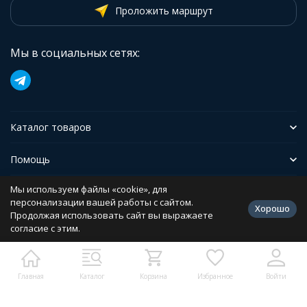
Проложить маршрут
Мы в социальных сетях:
Каталог товаров
Помощь
Мы используем файлы «cookie», для
Иформация
персонализации вашей работы с сайтом.
Хорошо
Продолжая использовать сайт вы выражаете
согласие с этим.
Политика персональных данных
Разработано в
bodysite.ru
Главная
Каталог
Корзина
Избранное
Войти