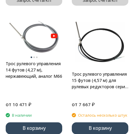
Запрос счёта/КП
Запрос счёта/КП
Трос рулевого управления
14 футов (4,27 м),
Трос рулевого управления
нержавеющий, аналог М66
15 футов (4,57 м) для
рулевых редукторов серии
LT, аналог М58
от
₽
от
₽
10 471
7 667
В наличии
Осталось несколько штук
В корзину
В корзину